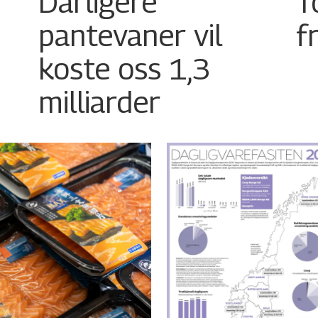
Dårligere
T
pantevaner vil
f
koste oss 1,3
milliarder