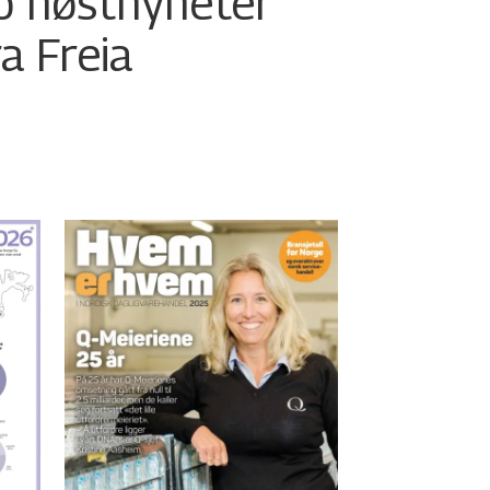
o høstnyheter
ra Freia