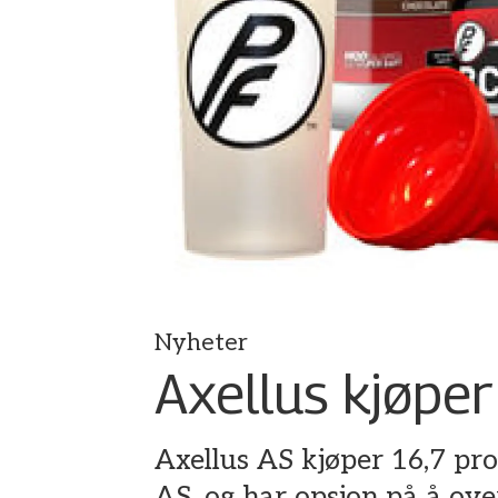
Nyheter
Axellus kjøper
Axellus AS kjøper 16,7 pro
AS, og har opsjon på å ove