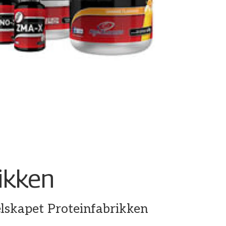
rikken
elskapet Proteinfabrikken