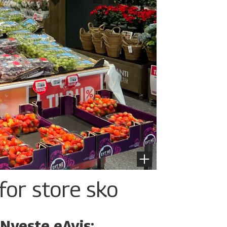
for store sko
Nyeste eAvis: