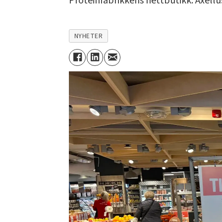
Proteinfabrikkens nettbutikk. Axellu
NYHETER