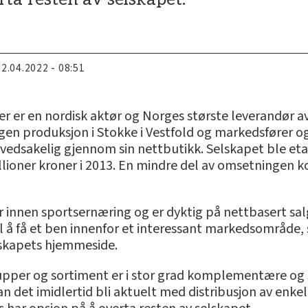
22.04.2022 - 08:51
r er en nordisk aktør og Norges største leverandør a
egen produksjon i Stokke i Vestfold og markedsfører 
edsakelig gjennom sin nettbutikk. Selskapet ble etab
llioner kroner i 2013. En mindre del av omsetningen 
r innen sportsernæring og er dyktig på nettbasert salg
 å få et ben innenfor et interessant markedsområde
lskapets hjemmeside.
upper og sortiment er i stor grad komplementære og s
n det imidlertid bli aktuelt med distribusjon av enk