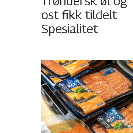
Trøndersk øl og
ost fikk tildelt
Spesialitet