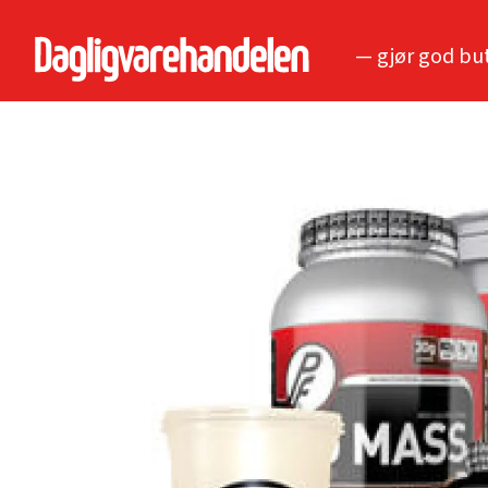
— gjør god bu