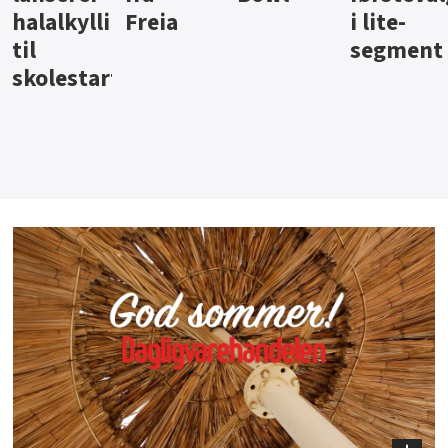
i lite-
segment