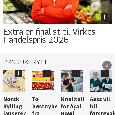
Extra er finalist til Virkes
Handelspris 2026
PRODUKTNYTT
Knalltall
Aass vil
Brus og
Hard
ter
for Açai
bli
jus fra
iste fra
Bowl
førstevalg
Berentsen
Hansa