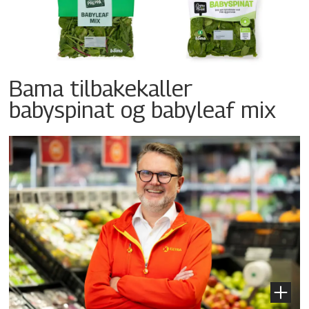
Bama tilbakekaller
babyspinat og babyleaf mix