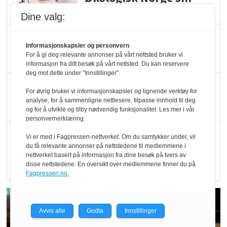
hederspris
Dine valg:
Blir enklere å velge
Informasjonskapsler og personvern
økologisk i butikkhylla
For å gi deg relevante annonser på vårt nettsted bruker vi
informasjon fra ditt besøk på vårt nettsted. Du kan reservere
deg mot dette under "Innstillinger".
Kolonihagen sliter
For øvrig bruker vi informasjonskapsler og lignende verktøy for
med å få tak i nok melk
analyse, for å sammenligne nettlesere, tilpasse innhold til deg
og for å utvikle og tilby nødvendig funksjonalitet. Les mer i vår
personvernerklæring.
Rapport: Økokundene
Vi er med i Fagpressen-nettverket. Om du samtykker under, vil
du få relevante annonser på nettstedene til medlemmene i
er klare! Er markedet
nettverket basert på informasjon fra dine besøk på tvers av
det?
disse nettstedene. En oversikt over medlemmene finner du på
Fagpressen.no.
Avvis alle
Godta
Innstillinger