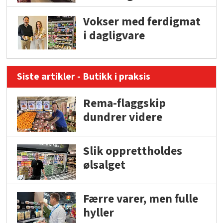
Vokser med ferdigmat
i dagligvare
Siste artikler - Butikk i praksis
Rema-flaggskip
dundrer videre
Slik opprettholdes
ølsalget
Færre varer, men fulle
hyller