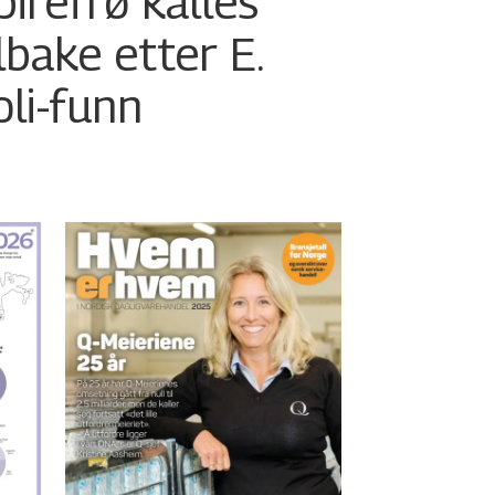
pirefrø kalles
ilbake etter E.
oli-funn