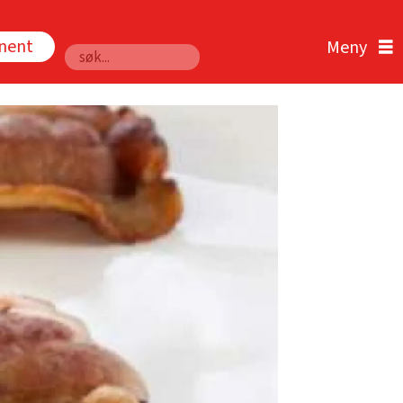
nnent
Søk