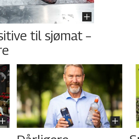
tive til sjømat –
re