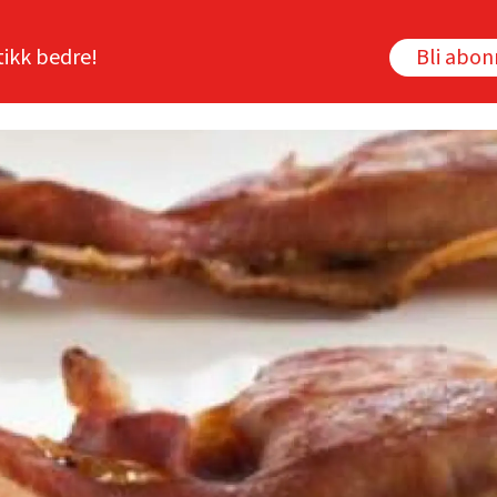
tikk bedre!
Bli abo