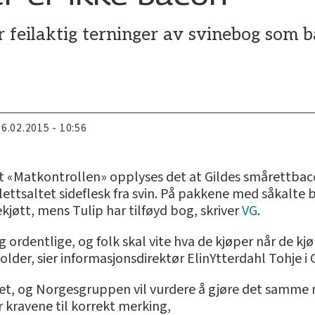
 feilaktig terninger av svinebog som 
16.02.2015 - 10:56
et «Matkontrollen» opplyses det at Gildes smårettba
 lettsaltet sideflesk fra svin. På pakkene med såkalte
kjøtt, mens Tulip har tilføyd bog, skriver
VG
.
g ordentlige, og folk skal vite hva de kjøper når de kj
er, sier informasjonsdirektør ElinYtterdahl Tohje i Gi
tet, og Norgesgruppen vil vurdere å gjøre det samme 
er kravene til korrekt merking,