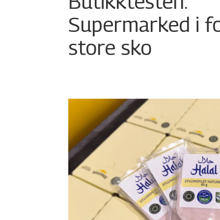
Butikktesten:
Supermarked i f
store sko