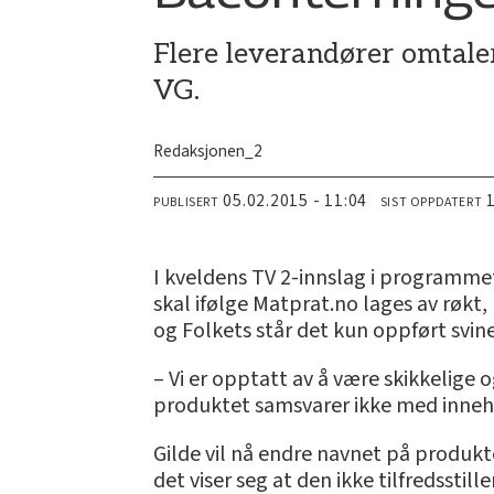
Flere leverandører omtaler
VG.
Redaksjonen_2
05.02.2015 - 11:04
PUBLISERT
SIST OPPDATERT
I kveldens TV 2-innslag i programm
skal ifølge Matprat.no lages av røkt,
og Folkets står det kun oppført svine
– Vi er opptatt av å være skikkelige o
produktet samsvarer ikke med innehold
Gilde vil nå endre navnet på produk
det viser seg at den ikke tilfredsstill