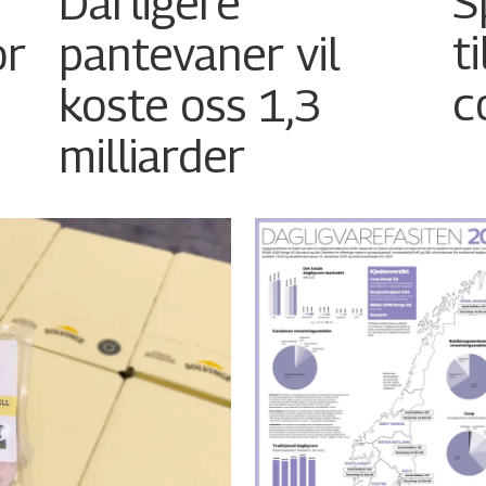
Dårligere
S
or
pantevaner vil
t
koste oss 1,3
c
milliarder