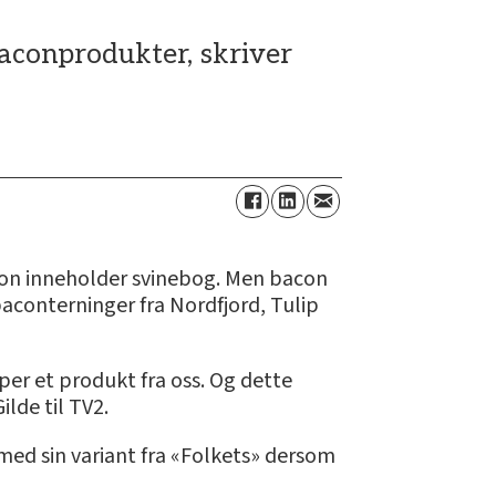
baconprodukter, skriver
con inneholder svinebog. Men bacon
 baconterninger fra Nordfjord, Tulip
øper et produkt fra oss. Og dette
lde til TV2.
med sin variant fra «Folkets» dersom