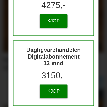
4275,-
KJØP
Dagligvarehandelen
Digitalabonnement
Nyhetsbrevet tar
12 mnd
sommerferie
3150,-
KJØP