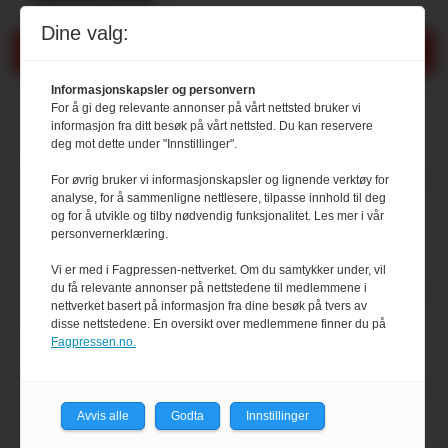
Dine valg:
Siste artikler - Økologisk
Informasjonskapsler og personvern
Kolonihagens norske
For å gi deg relevante annonser på vårt nettsted bruker vi
yoghurt: Trues av
informasjon fra ditt besøk på vårt nettsted. Du kan reservere
deg mot dette under "Innstillinger".
melkemangel
For øvrig bruker vi informasjonskapsler og lignende verktøy for
analyse, for å sammenligne nettlesere, tilpasse innhold til deg
Marit Kolby vant
og for å utvikle og tilby nødvendig funksjonalitet. Les mer i vår
Økologisk Norge sin
personvernerklæring.
hederspris
Vi er med i Fagpressen-nettverket. Om du samtykker under, vil
du få relevante annonser på nettstedene til medlemmene i
nettverket basert på informasjon fra dine besøk på tvers av
Blir enklere å velge
disse nettstedene. En oversikt over medlemmene finner du på
økologisk i butikkhylla
Fagpressen.no.
Kolonihagen sliter
Avvis alle
Godta
Innstillinger
med å få tak i nok melk