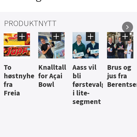
PRODUKTNYTT
Knalltall
Aass vil
Brus og
Hard
ter
for Açai
bli
jus fra
iste fra
Bowl
førstevalg
Berentsen
Hansa
i lite-
segment