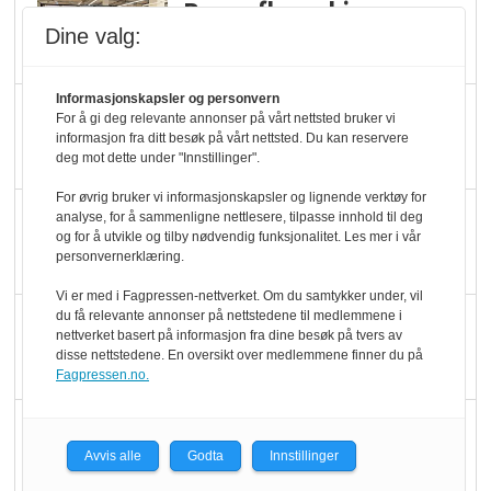
Rema-flaggskip
dundrer videre
Dine valg:
Informasjonskapsler og personvern
Slik opprettholdes
For å gi deg relevante annonser på vårt nettsted bruker vi
ølsalget
informasjon fra ditt besøk på vårt nettsted. Du kan reservere
deg mot dette under "Innstillinger".
For øvrig bruker vi informasjonskapsler og lignende verktøy for
Færre varer, men fulle
analyse, for å sammenligne nettlesere, tilpasse innhold til deg
og for å utvikle og tilby nødvendig funksjonalitet. Les mer i vår
hyller
personvernerklæring.
Vi er med i Fagpressen-nettverket. Om du samtykker under, vil
du få relevante annonser på nettstedene til medlemmene i
KI lager mat i butikken
nettverket basert på informasjon fra dine besøk på tvers av
disse nettstedene. En oversikt over medlemmene finner du på
Fagpressen.no.
Q passerte 1 milliard i
Rema i 2025
Avvis alle
Godta
Innstillinger