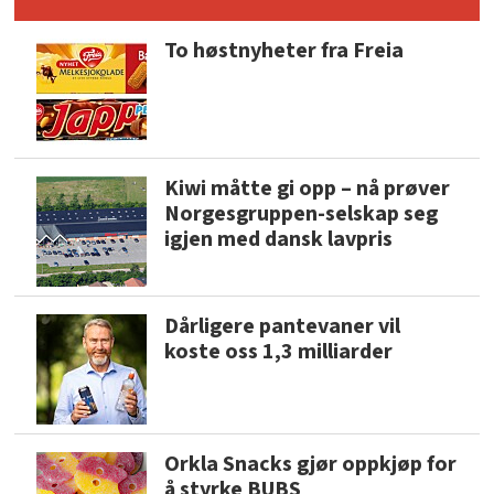
To høstnyheter fra Freia
Kiwi måtte gi opp – nå prøver
Norgesgruppen-selskap seg
igjen med dansk lavpris
Dårligere pantevaner vil
koste oss 1,3 milliarder
Orkla Snacks gjør oppkjøp for
å styrke BUBS