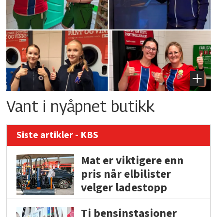
Vant i nyåpnet butikk
Siste artikler - KBS
Mat er viktigere enn
pris når elbilister
velger ladestopp
Ti bensinstasjoner