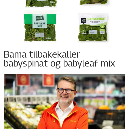
Bama tilbakekaller
babyspinat og babyleaf mix