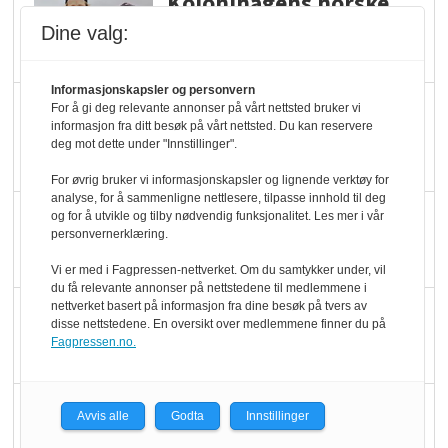
Kolonihagens norske
yoghurt: Trues av
Dine valg:
melkemangel
Informasjonskapsler og personvern
Marit Kolby vant
For å gi deg relevante annonser på vårt nettsted bruker vi
informasjon fra ditt besøk på vårt nettsted. Du kan reservere
Økologisk Norge sin
deg mot dette under "Innstillinger".
hederspris
For øvrig bruker vi informasjonskapsler og lignende verktøy for
analyse, for å sammenligne nettlesere, tilpasse innhold til deg
Blir enklere å velge
og for å utvikle og tilby nødvendig funksjonalitet. Les mer i vår
personvernerklæring.
økologisk i butikkhylla
Vi er med i Fagpressen-nettverket. Om du samtykker under, vil
du få relevante annonser på nettstedene til medlemmene i
nettverket basert på informasjon fra dine besøk på tvers av
Kolonihagen sliter
disse nettstedene. En oversikt over medlemmene finner du på
med å få tak i nok melk
Fagpressen.no.
Rapport: Økokundene
Avvis alle
Godta
Innstillinger
er klare! Er markedet