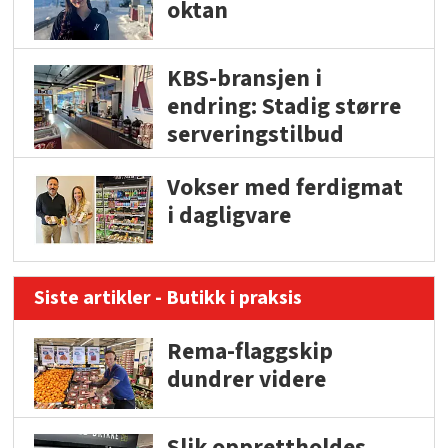
oktan
KBS-bransjen i
endring: Stadig større
serveringstilbud
Vokser med ferdigmat
i dagligvare
Siste artikler - Butikk i praksis
Rema-flaggskip
dundrer videre
Slik opprettholdes