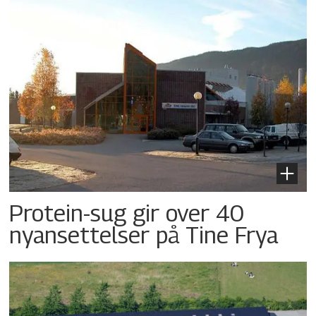
Protein-sug gir over 40
nyansettelser på Tine Frya