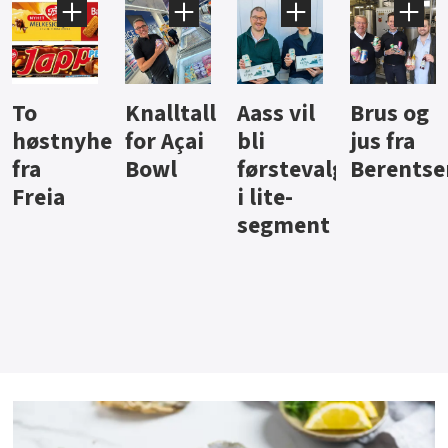
Knalltall
Aass vil
Brus og
Hard
ter
for Açai
bli
jus fra
iste fra
Bowl
førstevalg
Berentsen
Hansa
i lite-
segment