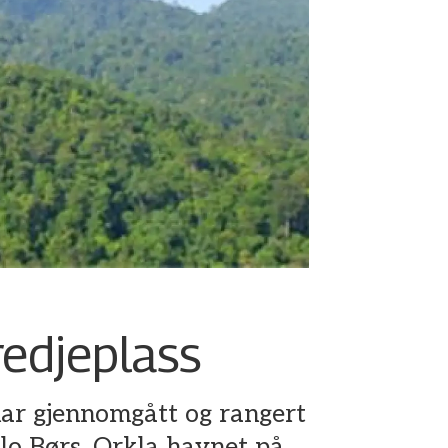
redjeplass
ar gjennomgått og rangert
lo Børs. Orkla havnet på