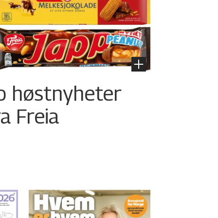
o høstnyheter
ra Freia