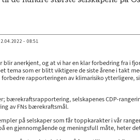
22.04.2022 - 08:51
 blir anerkjent, og at vi har en klar forbedring fra i fj
 et tema som er blitt viktigere de siste årene i takt 
an forbedre rapporteringen av klimarisiko ytterligere, 
er; bærekraftsrapportering, selskapenes CDP-rangerin
ring av FNs bærekraftsmål.
empler på selskaper som får toppkarakter i vår range
 på en gjennomgående og meningsfull måte, heter det