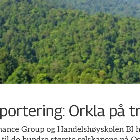
ortering: Orkla på t
ance Group og Handelshøyskolen BI h
til de hundre største selskapene på Os