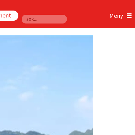
nnent
Søk