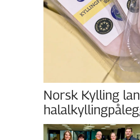
Norsk Kylling la
halalkylling­påleg