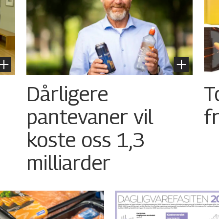
Dårligere
T
pantevaner vil
f
koste oss 1,3
milliarder