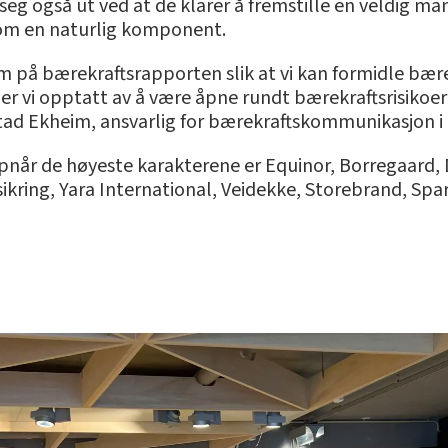
 seg også ut ved at de klarer å fremstille en veldig 
som en naturlig komponent.
orm på bærekraftsrapporten slik at vi kan formidle bæ
g er vi opptatt av å være åpne rundt bærekraftsrisikoe
tad Ekheim, ansvarlig for bærekraftskommunikasjon i 
pnår de høyeste karakterene er Equinor, Borregaard, 
sikring, Yara International, Veidekke, Storebrand, Sp