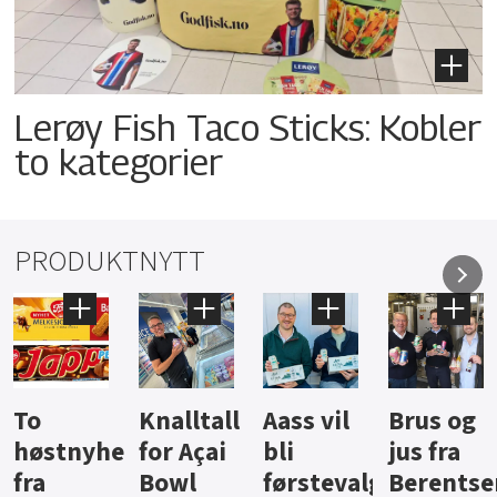
Lerøy Fish Taco Sticks: Kobler
to kategorier
PRODUKTNYTT
Knalltall
Aass vil
Brus og
Hard
ter
for Açai
bli
jus fra
iste fra
Bowl
førstevalg
Berentsen
Hansa