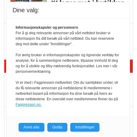
KI lager mat i butikken
Dine valg:
Informasjonskapsler og personvern
Q passerte 1 milliard i
For å gi deg relevante annonser på vårt nettsted bruker vi
Rema i 2025
informasjon fra ditt besøk på vårt nettsted. Du kan reservere
deg mot dette under "Innstillinger".
For øvrig bruker vi informasjonskapsler og lignende verktøy for
analyse, for å sammenligne nettlesere, tilpasse innhold til deg
Siste artikler - Økologisk
og for å utvikle og tilby nødvendig funksjonalitet. Les mer i vår
personvernerklæring.
Kolonihagens norske
Vi er med i Fagpressen-nettverket. Om du samtykker under, vil
yoghurt: Trues av
du få relevante annonser på nettstedene til medlemmene i
nettverket basert på informasjon fra dine besøk på tvers av
melkemangel
disse nettstedene. En oversikt over medlemmene finner du på
Fagpressen.no.
Marit Kolby vant
Økologisk Norge sin
Avvis alle
Godta
Innstillinger
hederspris