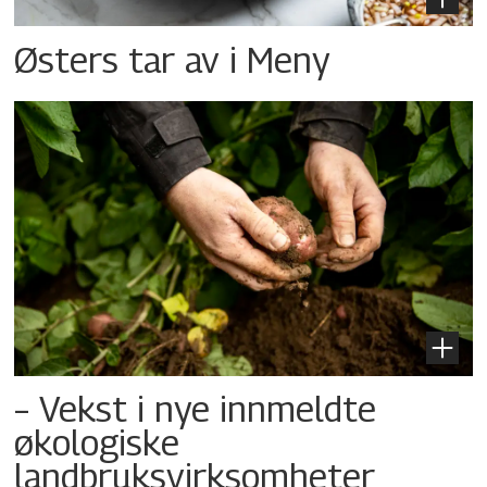
Østers tar av i Meny
– Vekst i nye innmeldte
økologiske
landbruksvirksomheter