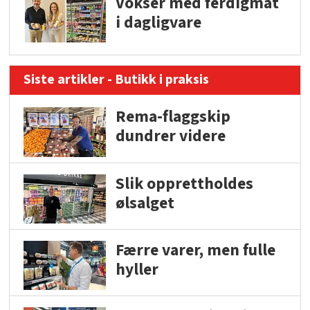
Vokser med ferdigmat
i dagligvare
Siste artikler - Butikk i praksis
Rema-flaggskip
dundrer videre
Slik opprettholdes
ølsalget
Færre varer, men fulle
hyller