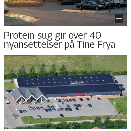
Protein-sug gir over 40
nyansettelser på Tine Frya