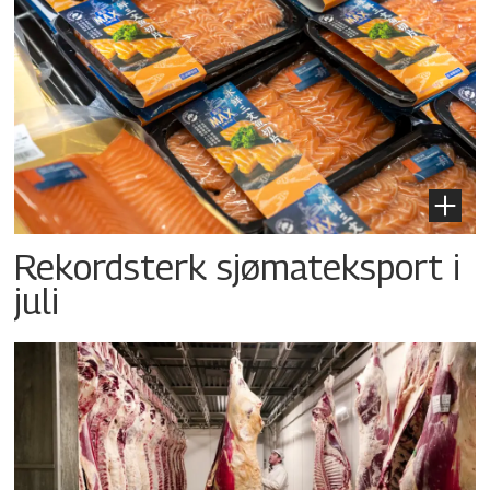
Rekordsterk sjømateksport i
juli