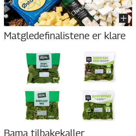
Matgledefinalistene er klare
Bama tilbakekaller