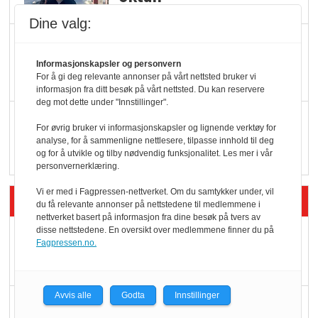
Dine valg:
KBS-bransjen i
endring: Stadig større
Informasjonskapsler og personvern
For å gi deg relevante annonser på vårt nettsted bruker vi
serveringstilbud
informasjon fra ditt besøk på vårt nettsted. Du kan reservere
deg mot dette under "Innstillinger".
Vokser med ferdigmat
For øvrig bruker vi informasjonskapsler og lignende verktøy for
i dagligvare
analyse, for å sammenligne nettlesere, tilpasse innhold til deg
og for å utvikle og tilby nødvendig funksjonalitet. Les mer i vår
personvernerklæring.
Vi er med i Fagpressen-nettverket. Om du samtykker under, vil
Siste artikler - Butikk i praksis
du få relevante annonser på nettstedene til medlemmene i
nettverket basert på informasjon fra dine besøk på tvers av
disse nettstedene. En oversikt over medlemmene finner du på
Rema-flaggskip
Fagpressen.no.
dundrer videre
Avvis alle
Godta
Innstillinger
Slik opprettholdes