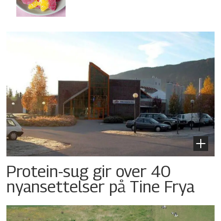
Protein-sug gir over 40
nyansettelser på Tine Frya