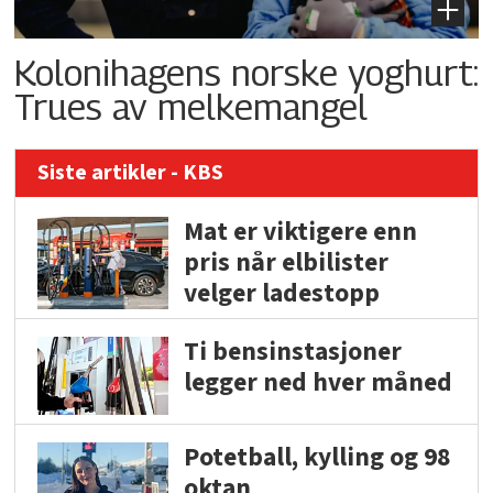
Kolonihagens norske yoghurt:
Trues av melkemangel
Siste artikler - KBS
Mat er viktigere enn
pris når elbilister
velger ladestopp
Ti bensinstasjoner
legger ned hver måned
Potetball, kylling og 98
oktan