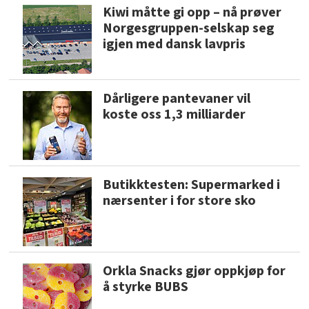
Kiwi måtte gi opp – nå prøver
Norgesgruppen-selskap seg
igjen med dansk lavpris
Dårligere pantevaner vil
koste oss 1,3 milliarder
Butikktesten: Supermarked i
nærsenter i for store sko
Orkla Snacks gjør oppkjøp for
å styrke BUBS