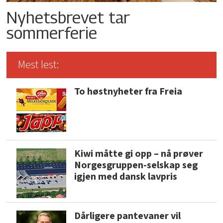
Nyhetsbrevet tar
sommerferie
Mest lest:
To høstnyheter fra Freia
Kiwi måtte gi opp – nå prøver
Norgesgruppen-selskap seg
igjen med dansk lavpris
Dårligere pantevaner vil