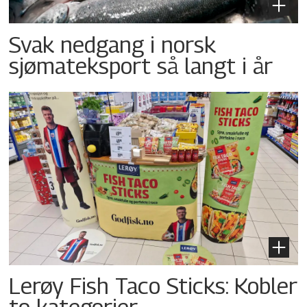
Svak nedgang i norsk
sjømateksport så langt i år
Lerøy Fish Taco Sticks: Kobler
to kategorier