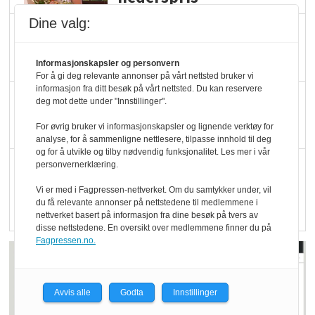
Dine valg:
Blir enklere å velge
økologisk i butikkhylla
Informasjonskapsler og personvern
For å gi deg relevante annonser på vårt nettsted bruker vi
informasjon fra ditt besøk på vårt nettsted. Du kan reservere
Kolonihagen sliter
deg mot dette under "Innstillinger".
med å få tak i nok melk
For øvrig bruker vi informasjonskapsler og lignende verktøy for
analyse, for å sammenligne nettlesere, tilpasse innhold til deg
og for å utvikle og tilby nødvendig funksjonalitet. Les mer i vår
Rapport: Økokundene
personvernerklæring.
er klare! Er markedet
Vi er med i Fagpressen-nettverket. Om du samtykker under, vil
du få relevante annonser på nettstedene til medlemmene i
det?
nettverket basert på informasjon fra dine besøk på tvers av
disse nettstedene. En oversikt over medlemmene finner du på
Fagpressen.no.
Avvis alle
Godta
Innstillinger