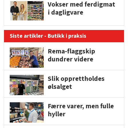
Vokser med ferdigmat
i dagligvare
Siste artikler - Butikk i praksis
Rema-flaggskip
dundrer videre
Slik opprettholdes
ølsalget
Færre varer, men fulle
hyller