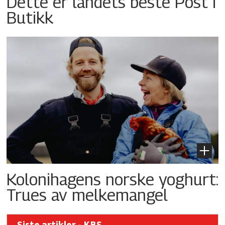
Dette er landets beste Post i
Butikk
Kolonihagens norske yoghurt:
Trues av melkemangel
Siste artikler - KBS