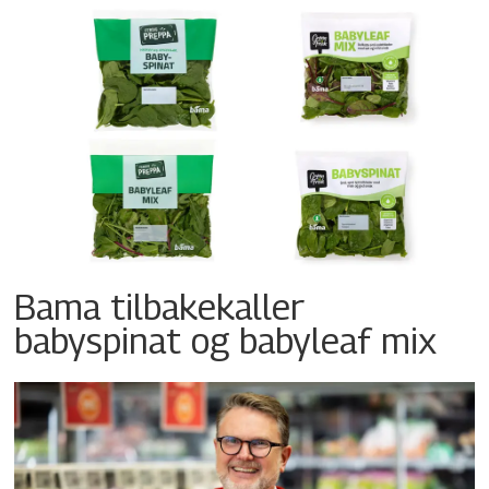
Bama tilbakekaller
babyspinat og babyleaf mix