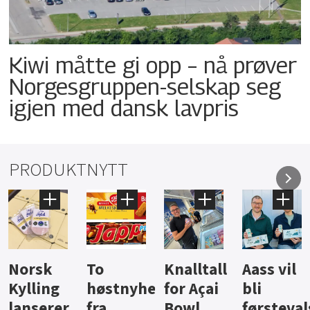
Kiwi måtte gi opp – nå prøver
Norgesgruppen-selskap seg
igjen med dansk lavpris
PRODUKTNYTT
Knalltall
Aass vil
Brus og
Hard
ter
for Açai
bli
jus fra
iste fra
Bowl
førstevalg
Berentsen
Hansa