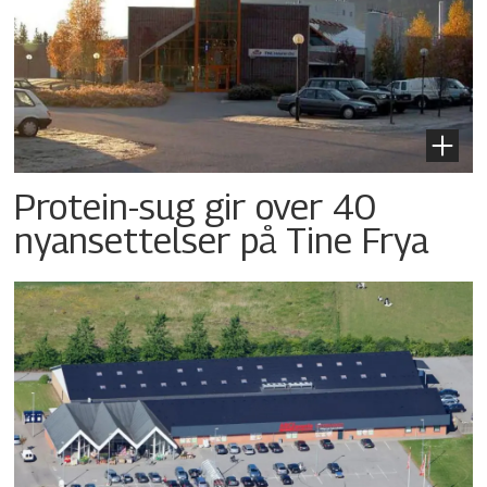
Protein-sug gir over 40
nyansettelser på Tine Frya