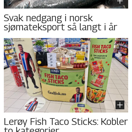
Svak nedgang i norsk
sjømateksport så langt i år
Lerøy Fish Taco Sticks: Kobler
to kategorier