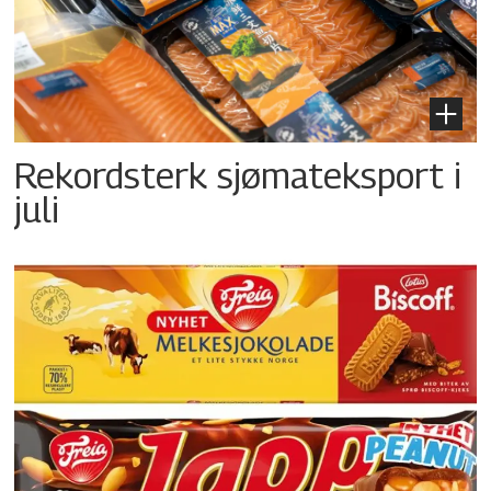
Rekordsterk sjømateksport i
juli