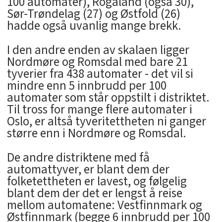
100 automater), Rogaland (også 30),
Sør-Trøndelag (27) og Østfold (26)
hadde også uvanlig mange brekk.
I den andre enden av skalaen ligger
Nordmøre og Romsdal med bare 21
tyverier fra 438 automater - det vil si
mindre enn 5 innbrudd per 100
automater som står oppstilt i distriktet.
Til tross for mange flere automater i
Oslo, er altså tyveritettheten ni ganger
større enn i Nordmøre og Romsdal.
De andre distriktene med få
automattyver, er blant dem der
folketettheten er lavest, og følgelig
blant dem der det er lengst å reise
mellom automatene: Vestfinnmark og
Østfinnmark (begge 6 innbrudd per 100