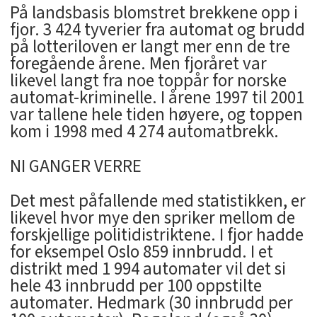
På landsbasis blomstret brekkene opp i
fjor. 3 424 tyverier fra automat og brudd
på lotteriloven er langt mer enn de tre
foregående årene. Men fjoråret var
likevel langt fra noe toppår for norske
automat-kriminelle. I årene 1997 til 2001
var tallene hele tiden høyere, og toppen
kom i 1998 med 4 274 automatbrekk.
NI GANGER VERRE
Det mest påfallende med statistikken, er
likevel hvor mye den spriker mellom de
forskjellige politidistriktene. I fjor hadde
for eksempel Oslo 859 innbrudd. I et
distrikt med 1 994 automater vil det si
hele 43 innbrudd per 100 oppstilte
automater. Hedmark (30 innbrudd per