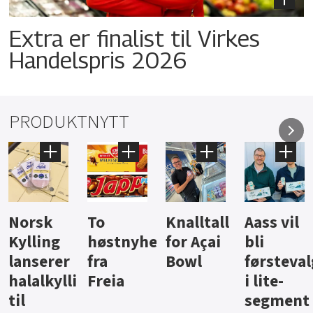
Extra er finalist til Virkes
Handelspris 2026
PRODUKTNYTT
Knalltall
Aass vil
Brus og
Hard
ter
for Açai
bli
jus fra
iste fra
Bowl
førstevalg
Berentsen
Hansa
i lite-
segment