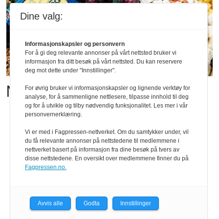
Dine valg:
Informasjonskapsler og personvern
For å gi deg relevante annonser på vårt nettsted bruker vi
informasjon fra ditt besøk på vårt nettsted. Du kan reservere
deg mot dette under "Innstillinger".
Matgledefinalistene er klare
For øvrig bruker vi informasjonskapsler og lignende verktøy for
analyse, for å sammenligne nettlesere, tilpasse innhold til deg
og for å utvikle og tilby nødvendig funksjonalitet. Les mer i vår
personvernerklæring.
Vi er med i Fagpressen-nettverket. Om du samtykker under, vil
du få relevante annonser på nettstedene til medlemmene i
nettverket basert på informasjon fra dine besøk på tvers av
disse nettstedene. En oversikt over medlemmene finner du på
Fagpressen.no.
Avvis alle
Godta
Innstillinger