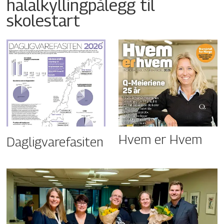
halalkyllingpålegg til
skolestart
Hvem er Hvem
Dagligvarefasiten