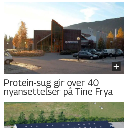
Protein-sug gir over 40
nyansettelser på Tine Frya