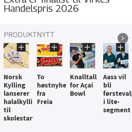
Handelspris 2026
PRODUKTNYTT
Knalltall
Aass vil
Brus og
Hard
ter
for Açai
bli
jus fra
iste fra
Bowl
førstevalg
Berentsen
Hansa
i lite-
segment