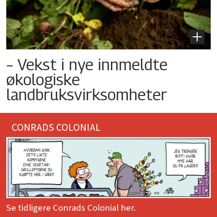
– Vekst i nye innmeldte
økologiske
landbruksvirksomheter
CONRADS COLONIAL
Se tidligere Conrads Colonial her.