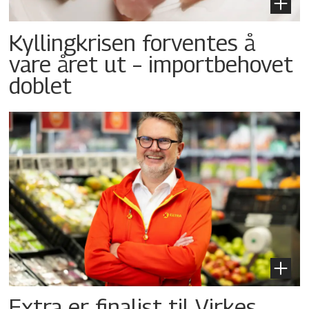
Kyllingkrisen forventes å
vare året ut – importbehovet
doblet
Extra er finalist til Virkes