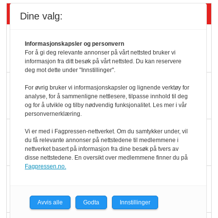
Siste artikler - Butikk i praksis
Dine valg:
Rema-flaggskip
Informasjonskapsler og personvern
dundrer videre
For å gi deg relevante annonser på vårt nettsted bruker vi
informasjon fra ditt besøk på vårt nettsted. Du kan reservere
deg mot dette under "Innstillinger".
Slik opprettholdes
For øvrig bruker vi informasjonskapsler og lignende verktøy for
ølsalget
analyse, for å sammenligne nettlesere, tilpasse innhold til deg
og for å utvikle og tilby nødvendig funksjonalitet. Les mer i vår
personvernerklæring.
Færre varer, men fulle
Vi er med i Fagpressen-nettverket. Om du samtykker under, vil
du få relevante annonser på nettstedene til medlemmene i
hyller
nettverket basert på informasjon fra dine besøk på tvers av
disse nettstedene. En oversikt over medlemmene finner du på
Fagpressen.no.
KI lager mat i butikken
Avvis alle
Godta
Innstillinger