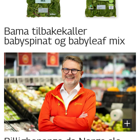
Bama tilbakekaller
babyspinat og babyleaf mix