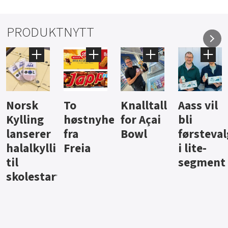
PRODUKTNYTT
Knalltall
Aass vil
Brus og
Hard
ter
for Açai
bli
jus fra
iste fra
Bowl
førstevalg
Berentsen
Hansa
i lite-
segment