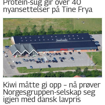
Protein-sug gir over 40
nyansettelser på Tine Frya
Kiwi måtte gi opp – nå prøver
Norgesgruppen-selskap seg
igjen med dansk lavpris