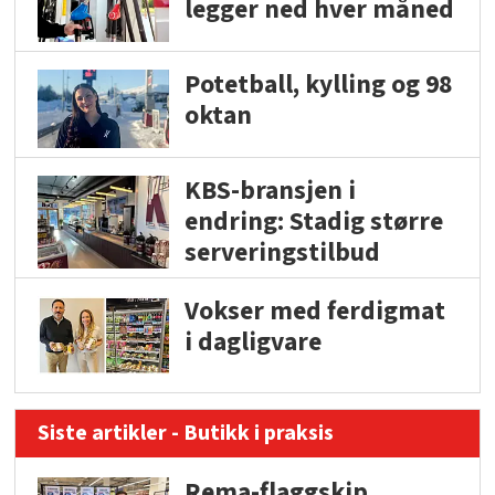
legger ned hver måned
Potetball, kylling og 98
oktan
KBS-bransjen i
endring: Stadig større
serveringstilbud
Vokser med ferdigmat
i dagligvare
Siste artikler - Butikk i praksis
Rema-flaggskip