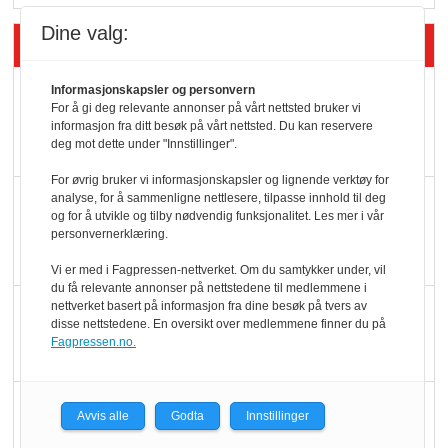
Dine valg:
Siste artikler - Økologisk
Kolonihagens norske
Informasjonskapsler og personvern
For å gi deg relevante annonser på vårt nettsted bruker vi
yoghurt: Trues av
informasjon fra ditt besøk på vårt nettsted. Du kan reservere
deg mot dette under "Innstillinger".
melkemangel
For øvrig bruker vi informasjonskapsler og lignende verktøy for
Marit Kolby vant
analyse, for å sammenligne nettlesere, tilpasse innhold til deg
og for å utvikle og tilby nødvendig funksjonalitet. Les mer i vår
Økologisk Norge sin
personvernerklæring.
hederspris
Vi er med i Fagpressen-nettverket. Om du samtykker under, vil
du få relevante annonser på nettstedene til medlemmene i
nettverket basert på informasjon fra dine besøk på tvers av
Blir enklere å velge
disse nettstedene. En oversikt over medlemmene finner du på
økologisk i butikkhylla
Fagpressen.no.
Kolonihagen sliter
Avvis alle
Godta
Innstillinger
med å få tak i nok melk