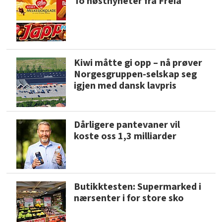
To høstnyheter fra Freia
Kiwi måtte gi opp – nå prøver
Norgesgruppen-selskap seg
igjen med dansk lavpris
Dårligere pantevaner vil
koste oss 1,3 milliarder
Butikktesten: Supermarked i
nærsenter i for store sko