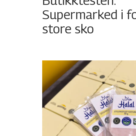
Butikktesten:
Supermarked i f
store sko