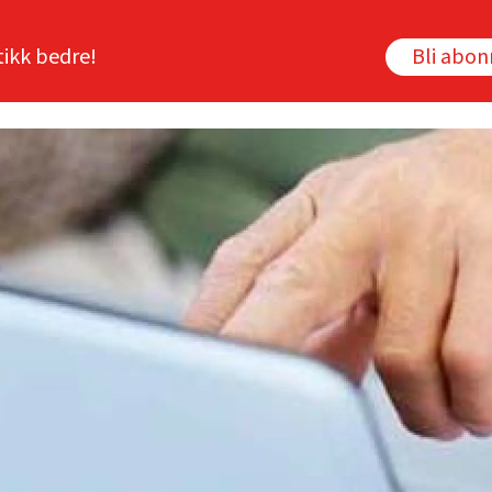
tikk bedre!
Bli abo