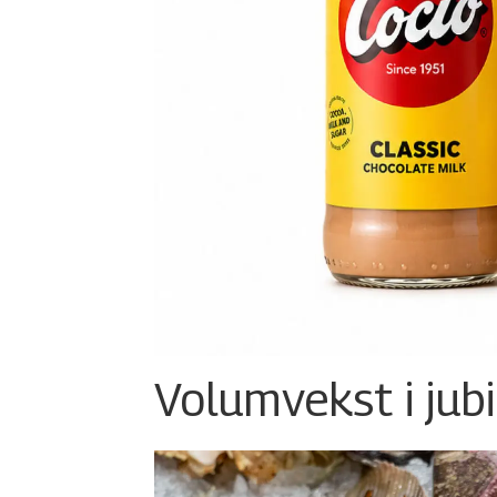
Volumvekst i jub