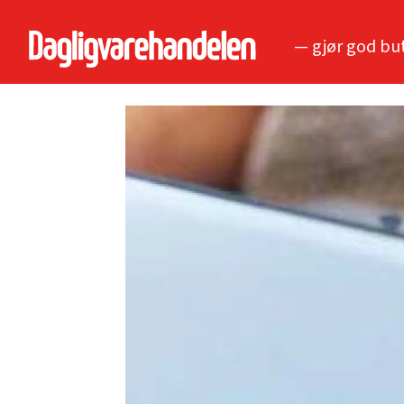
— gjør god bu