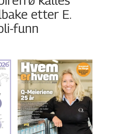
pirefrø kalles
ilbake etter E.
oli-funn