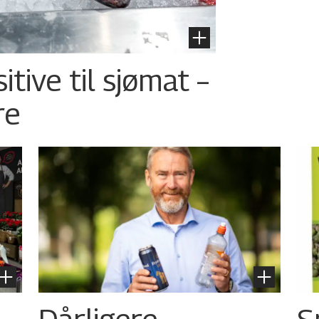
tive til sjømat –
re