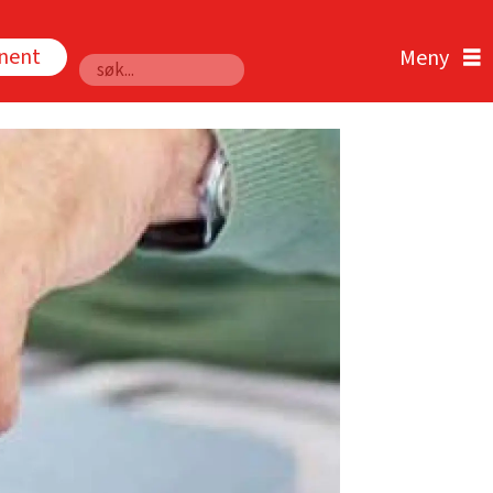
nnent
Søk