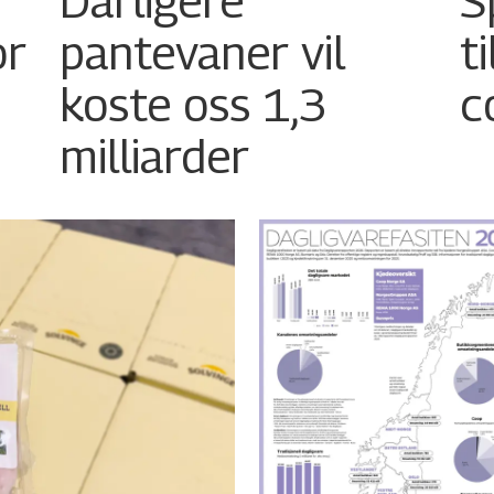
Dårligere
S
or
pantevaner vil
t
koste oss 1,3
c
milliarder