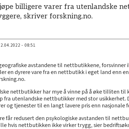
jøpe billigere varer fra utenlandske ne
ryggere, skriver forskning.no.
22.04.2022 - 08:51
geografiske avstandene til nettbutikkene, forsvinner 
r en dyrere vare fra en nettbutikk i eget land enn en 
rskning.no.
dske nettbutikker har mye å vinne på å øke tilliten ti
p fra utenlandske nettbutikker med stor usikkerhet. D
arer og tjenester til en langt lavere pris enn nasjonale
re får redusert den psykologiske avstanden til nettbu
lle hvis nettbutikken ikke virker trygg, sier bedriftsø