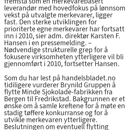
fremstå som en merkevarebasert
leverandør med hovedfokus på lønnsom
vekst på utvalgte merkevarer, ligger
fast. Den sterke utviklingen for
prioriterte egne merkevarer har fortsatt
inn i 2010, sier adm. direktør Karsten F.
Hansen i en pressemelding. –
Nødvendige strukturelle grep for å
fokusere virksomheten ytterligere vil bli
gjennomført i 2010, fortsetter Hansen.
Som du har lest på handelsbladet.no
tidiligere vurderer Brynild Gruppen å
flytte Minde Sjokolade-fabrikken fra
Bergen til Fredrikstad. Bakgrunnen er et
ønske om å samle kreftene for å møte en
stadig tøffere konkurranse og for å
utvikle merkevaren ytterligere.
Beslutningen om eventuell flytting