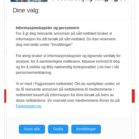
oktan
Dine valg:
KBS-bransjen i
Informasjonskapsler og personvern
endring: Stadig større
For å gi deg relevante annonser på vårt nettsted bruker vi
informasjon fra ditt besøk på vårt nettsted. Du kan reservere
serveringstilbud
deg mot dette under "Innstillinger".
For øvrig bruker vi informasjonskapsler og lignende verktøy for
Vokser med ferdigmat
analyse, for å sammenligne nettlesere, tilpasse innhold til deg
og for å utvikle og tilby nødvendig funksjonalitet. Les mer i vår
i dagligvare
personvernerklæring.
Vi er med i Fagpressen-nettverket. Om du samtykker under, vil
du få relevante annonser på nettstedene til medlemmene i
Siste artikler - Butikk i praksis
nettverket basert på informasjon fra dine besøk på tvers av
disse nettstedene. En oversikt over medlemmene finner du på
Fagpressen.no.
Rema-flaggskip
dundrer videre
Avvis alle
Godta
Innstillinger