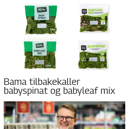
Bama tilbakekaller
babyspinat og babyleaf mix