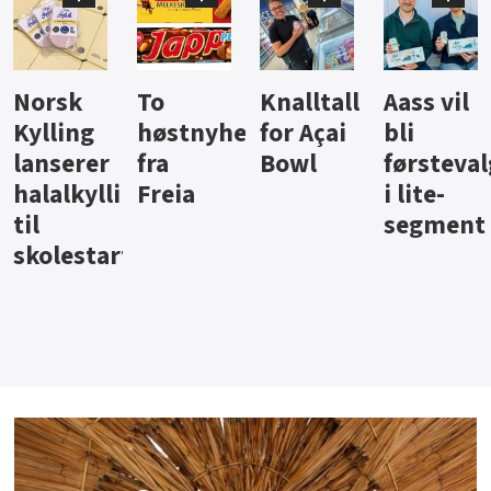
Knalltall
Aass vil
Brus og
Hard
ter
for Açai
bli
jus fra
iste fra
Bowl
førstevalg
Berentsen
Hansa
i lite-
segment