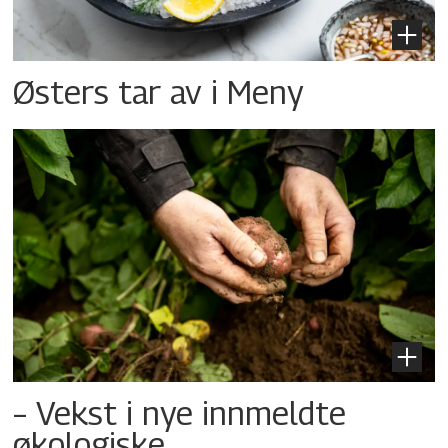
Østers tar av i Meny
– Vekst i nye innmeldte
økologiske