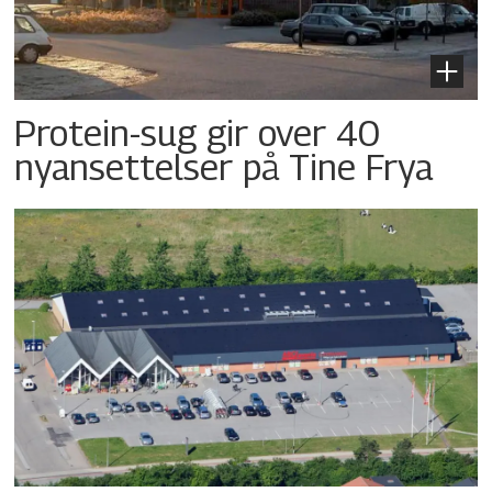
Protein-sug gir over 40
nyansettelser på Tine Frya