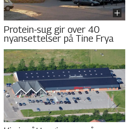
Protein-sug gir over 40
nyansettelser på Tine Frya