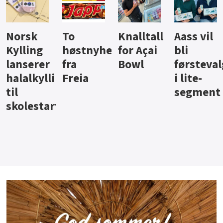
Knalltall
Aass vil
Brus og
Hard
ter
for Açai
bli
jus fra
iste fra
Bowl
førstevalg
Berentsen
Hansa
i lite-
segment