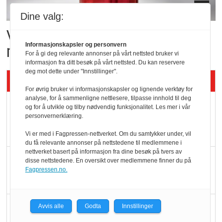
Dine valg:
Vil vokse i brusmarkedet
Informasjonskapsler og personvern
med Dr Pepper
For å gi deg relevante annonser på vårt nettsted bruker vi
informasjon fra ditt besøk på vårt nettsted. Du kan reservere
deg mot dette under "Innstillinger".
Siste artikler - KBS
For øvrig bruker vi informasjonskapsler og lignende verktøy for
analyse, for å sammenligne nettlesere, tilpasse innhold til deg
Mat er viktigere enn
og for å utvikle og tilby nødvendig funksjonalitet. Les mer i vår
personvernerklæring.
pris når elbilister
velger ladestopp
Vi er med i Fagpressen-nettverket. Om du samtykker under, vil
du få relevante annonser på nettstedene til medlemmene i
nettverket basert på informasjon fra dine besøk på tvers av
Ti bensinstasjoner
disse nettstedene. En oversikt over medlemmene finner du på
Fagpressen.no.
legger ned hver måned
Potetball, kylling og 98
Avvis alle
Godta
Innstillinger