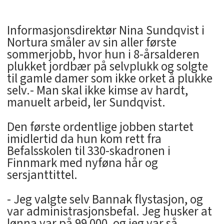
Informasjonsdirektør Nina Sundqvist i
Nortura småler av sin aller første
sommerjobb, hvor hun i 8-årsalderen
plukket jordbær på selvplukk og solgte
til gamle damer som ikke orket å plukke
selv.- Man skal ikke kimse av hardt,
manuelt arbeid, ler Sundqvist.
Den første ordentlige jobben startet
imidlertid da hun kom rett fra
Befalsskolen til 330-skadronen i
Finnmark med nyføna hår og
sersjanttittel.
­- Jeg valgte selv Bannak flystasjon, og
var administrasjonsbefal. Jeg husker at
lønna var på 99 000, og jeg var så