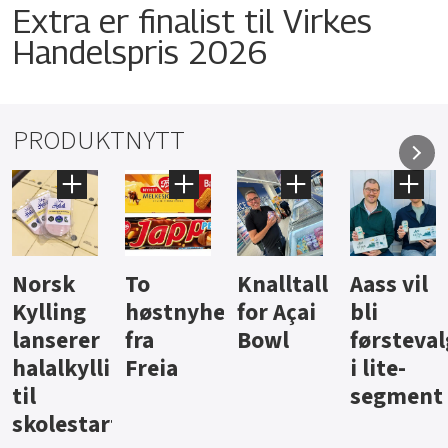
Extra er finalist til Virkes
Handelspris 2026
PRODUKTNYTT
Knalltall
Aass vil
Brus og
Hard
ter
for Açai
bli
jus fra
iste fra
Bowl
førstevalg
Berentsen
Hansa
i lite-
segment