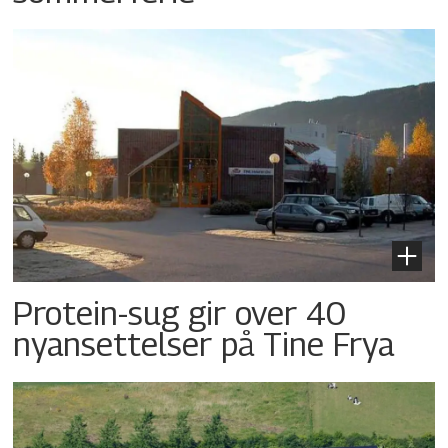
Protein-sug gir over 40
nyansettelser på Tine Frya