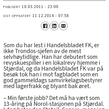
10.03.2011 - 23:00
PUBLISERT
11.12.2014 - 07:58
SIST OPPDATERT
Som du har lest i Handelsbladet FK, er
ikke Trondos-sjefen av de mest
selvhøytidlige. Han har debutert som
revyskuespiller i en lokalrevy hjemme i
Stjørdal, og da Handelsbladet FK var på
besøk tok han i mot fagbladet som en
god gammeldags samvirkelagsbestyrer
med lagerfrakk og blyant bak øret.
– Min første jobb? Det må ha vært som
13-åring på Norol-stasjonen på Stjørdal.