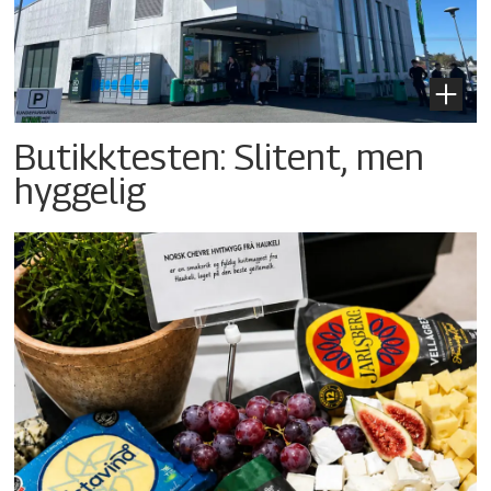
Butikktesten: Slitent, men
hyggelig