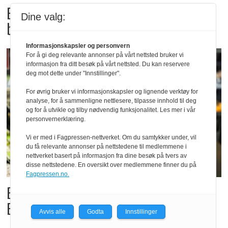
Bama tilbakekaller
Dine valg:
babyspinat og babyleaf mix
Informasjonskapsler og personvern
For å gi deg relevante annonser på vårt nettsted bruker vi
informasjon fra ditt besøk på vårt nettsted. Du kan reservere
deg mot dette under "Innstillinger".
For øvrig bruker vi informasjonskapsler og lignende verktøy for
analyse, for å sammenligne nettlesere, tilpasse innhold til deg
og for å utvikle og tilby nødvendig funksjonalitet. Les mer i vår
personvernerklæring.
Vi er med i Fagpressen-nettverket. Om du samtykker under, vil
du få relevante annonser på nettstedene til medlemmene i
nettverket basert på informasjon fra dine besøk på tvers av
disse nettstedene. En oversikt over medlemmene finner du på
Fagpressen.no.
Billigbonanza da Norge slo
Elfenbenkysten
Avvis alle
Godta
Innstillinger