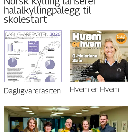
Norsk Kylling lanserer
halalkyllingpålegg til
skolestart
Hvem er Hvem
Dagligvarefasiten