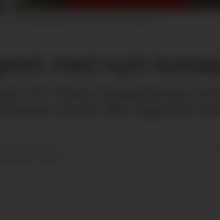
et større pilotprosjekt. Foto: Reitan Convenience
pnet med nytt konse
pnet YX 7-Eleven Nygårdskrysset ved Vi
 stasjonen som har blitt oppgradert me
19.10.2022 - 09:43