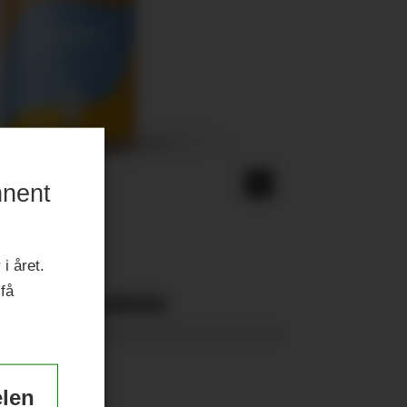
nnent
i året.
 få
Nyeste eAvis:
elen