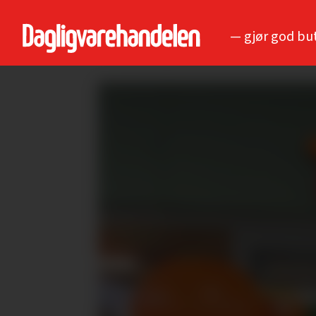
— gjør god bu