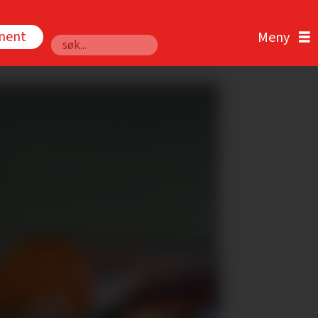
nnent
Søk