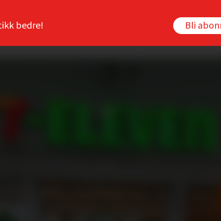
tikk bedre!
Bli abo