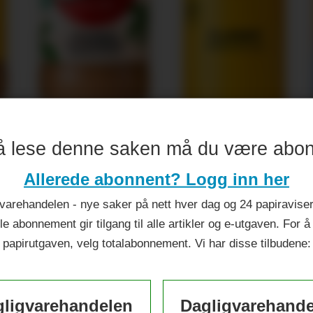
å lese denne saken må du være abo
ileumsår
Allerede abonnent? Logg inn her
varehandelen - nye saker på nett hver dag og 24 papiraviser 
le abonnement gir tilgang til alle artikler og e-utgaven. For å
papirutgaven, velg totalabonnement. Vi har disse tilbudene:
ligvarehandelen
Dagligvarehand