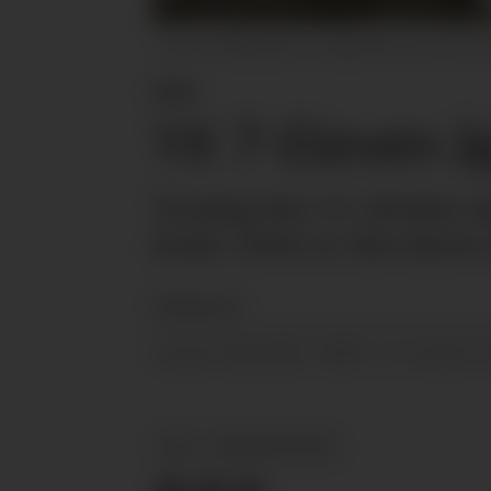
Ombygningen av Nygårdskrysset en del av 
KBS
YX 7-Eleven å
Torsdag den 13. oktober å
drakt. Dette er den første
Redaksjonen
18.10.2022 - 08:49
PUBLISERT
SIST OPPDATERT
KBS
BENSINSTASJON