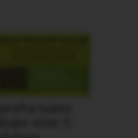
pirefrø kalles
ilbake etter E.
oli-funn