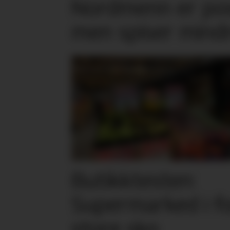
Nordmenn er posi
men spiser mind
Butikktesten:
Supermarked i f
store sko