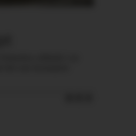
pt
nterbro offisielt i ny
d det nye konseptet.