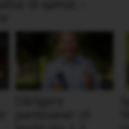
tive til sjømat –
re
Dårligere
S
or
pantevaner vil
t
koste oss 1,3
c