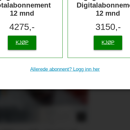
otalabonnement
Digitalabonnem
12 mnd
12 mnd
4275,-
3150,-
KJØP
KJØP
Allerede abonnent? Logg inn her