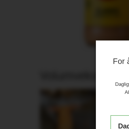
For 
Volumvekst i jub
Daglig
Al
Dag