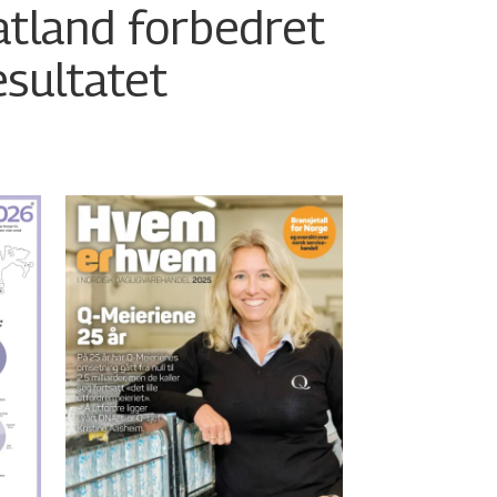
atland forbedret
esultatet