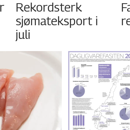
r
Rekordsterk
F
sjømateksport i
r
juli