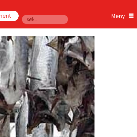
nnent
Søk