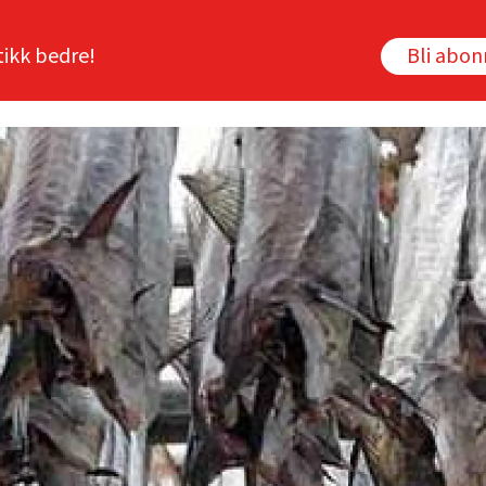
tikk bedre!
Bli abo