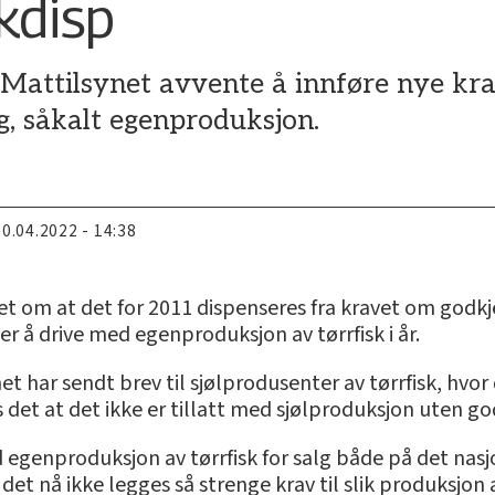
kdisp
Mattilsynet avvente å innføre nye krav
lg, såkalt egenproduksjon.
20.04.2022 - 14:38
aget om at det for 2011 dispenseres fra kravet om godkj
r å drive med egenproduksjon av tørrfisk i år.
t har sendt brev til sjølprodusenter av tørrfisk, hvor 
es det at det ikke er tillatt med sjølproduksjon uten g
d egenproduksjon av tørrfisk for salg både på det nas
 det nå ikke legges så strenge krav til slik produksj