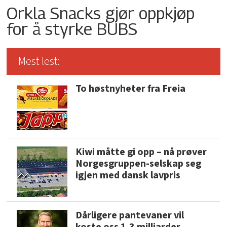
Orkla Snacks gjør oppkjøp
for å styrke BUBS
Mest lest:
To høstnyheter fra Freia
Kiwi måtte gi opp – nå prøver
Norgesgruppen-selskap seg
igjen med dansk lavpris
Dårligere pantevaner vil
koste oss 1,3 milliarder