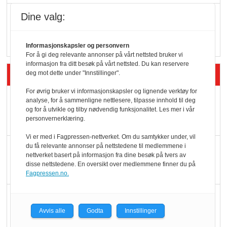
Vokser med ferdigmat
Dine valg:
i dagligvare
Informasjonskapsler og personvern
For å gi deg relevante annonser på vårt nettsted bruker vi
informasjon fra ditt besøk på vårt nettsted. Du kan reservere
Siste artikler - Butikk i praksis
deg mot dette under "Innstillinger".
For øvrig bruker vi informasjonskapsler og lignende verktøy for
Rema-flaggskip
analyse, for å sammenligne nettlesere, tilpasse innhold til deg
og for å utvikle og tilby nødvendig funksjonalitet. Les mer i vår
dundrer videre
personvernerklæring.
Vi er med i Fagpressen-nettverket. Om du samtykker under, vil
Slik opprettholdes
du få relevante annonser på nettstedene til medlemmene i
nettverket basert på informasjon fra dine besøk på tvers av
ølsalget
disse nettstedene. En oversikt over medlemmene finner du på
Fagpressen.no.
Færre varer, men fulle
hyller
Avvis alle
Godta
Innstillinger