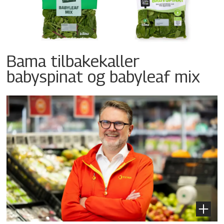
Bama tilbakekaller
babyspinat og babyleaf mix