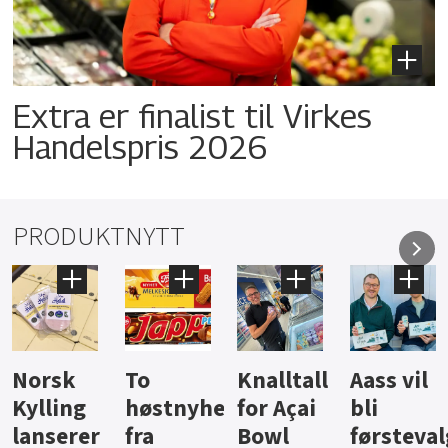
Extra er finalist til Virkes
Handelspris 2026
PRODUKTNYTT
Knalltall
Aass vil
Brus og
Hard
ter
for Açai
bli
jus fra
iste fra
Bowl
førstevalg
Berentsen
Hansa