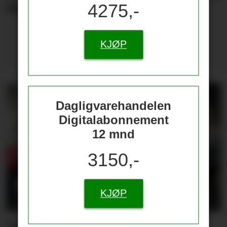
4275,-
KJØP
Dagligvarehandelen
Digitalabonnement
12 mnd
3150,-
KJØP
Svak nedgang i norsk