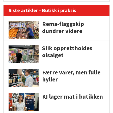
Siste artikler - Butikk i praksis
Rema-flaggskip
dundrer videre
Slik opprettholdes
ølsalget
Færre varer, men fulle
hyller
KI lager mat i butikken