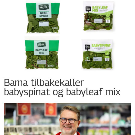
Bama tilbakekaller
babyspinat og babyleaf mix