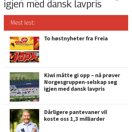
igjen med dansk lavpris
Mest lest:
To høstnyheter fra Freia
Kiwi måtte gi opp – nå prøver
Norgesgruppen-selskap seg
igjen med dansk lavpris
Dårligere pantevaner vil
koste oss 1,3 milliarder