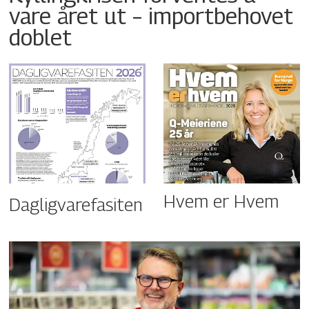
vare året ut – importbehovet
doblet
Hvem er Hvem
Dagligvarefasiten