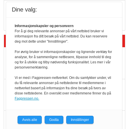
Q passerte 1 milliard i
Dine valg:
Rema i 2025
Informasjonskapsler og personvern
For å gi deg relevante annonser på vårt nettsted bruker vi
informasjon fra ditt besøk på vårt nettsted. Du kan reservere
Siste artikler - Økologisk
deg mot dette under "Innstillinger".
For øvrig bruker vi informasjonskapsler og lignende verktøy for
Kolonihagens norske
analyse, for å sammenligne nettlesere, tilpasse innhold til deg
yoghurt: Trues av
og for å utvikle og tilby nødvendig funksjonalitet. Les mer i vår
personvernerklæring.
melkemangel
Vi er med i Fagpressen-nettverket. Om du samtykker under, vil
du få relevante annonser på nettstedene til medlemmene i
Marit Kolby vant
nettverket basert på informasjon fra dine besøk på tvers av
Økologisk Norge sin
disse nettstedene. En oversikt over medlemmene finner du på
Fagpressen.no.
hederspris
Blir enklere å velge
Avvis alle
Godta
Innstillinger
økologisk i butikkhylla