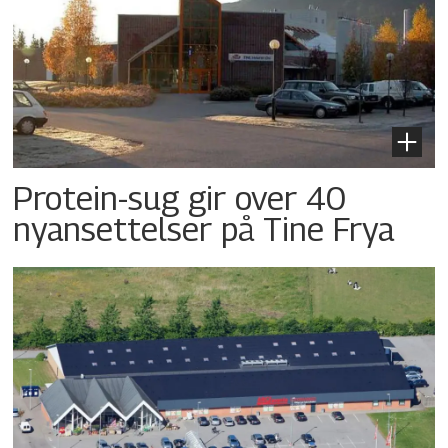
Protein-sug gir over 40
nyansettelser på Tine Frya