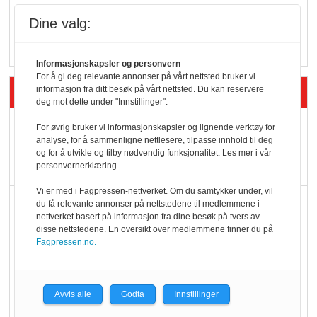
Q passerte 1 milliard i
Dine valg:
Rema i 2025
Informasjonskapsler og personvern
For å gi deg relevante annonser på vårt nettsted bruker vi
Siste artikler - Økologisk
informasjon fra ditt besøk på vårt nettsted. Du kan reservere
deg mot dette under "Innstillinger".
Kolonihagens norske
For øvrig bruker vi informasjonskapsler og lignende verktøy for
analyse, for å sammenligne nettlesere, tilpasse innhold til deg
yoghurt: Trues av
og for å utvikle og tilby nødvendig funksjonalitet. Les mer i vår
melkemangel
personvernerklæring.
Vi er med i Fagpressen-nettverket. Om du samtykker under, vil
Marit Kolby vant
du få relevante annonser på nettstedene til medlemmene i
nettverket basert på informasjon fra dine besøk på tvers av
Økologisk Norge sin
disse nettstedene. En oversikt over medlemmene finner du på
hederspris
Fagpressen.no.
Blir enklere å velge
Avvis alle
Godta
Innstillinger
økologisk i butikkhylla