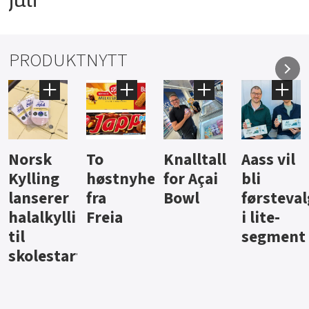
PRODUKTNYTT
Knalltall
Aass vil
Brus og
Hard
ter
for Açai
bli
jus fra
iste fra
Bowl
førstevalg
Berentsen
Hansa
i lite-
segment