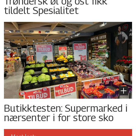
Trøndersk øl og ost fikk
tildelt Spesialitet
Butikktesten: Supermarked i
nærsenter i for store sko