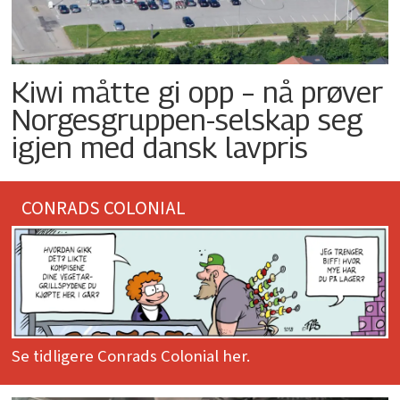
Kiwi måtte gi opp – nå prøver
Norgesgruppen-selskap seg
igjen med dansk lavpris
CONRADS COLONIAL
Se tidligere Conrads Colonial her.