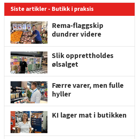
Siste artikler - Butikk i praksis
Rema-flaggskip
dundrer videre
Slik opprettholdes
ølsalget
Færre varer, men fulle
hyller
KI lager mat i butikken