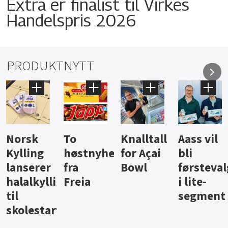
Extra er finalist til Virkes
Handelspris 2026
PRODUKTNYTT
Knalltall
Aass vil
Brus og
Hard
ter
for Açai
bli
jus fra
iste fra
Bowl
førstevalg
Berentsen
Hansa
i lite-
segment