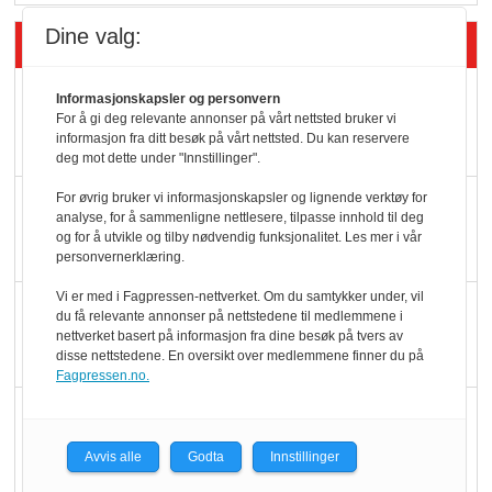
Dine valg:
Siste artikler - Butikk i praksis
Rema-flaggskip
Informasjonskapsler og personvern
For å gi deg relevante annonser på vårt nettsted bruker vi
dundrer videre
informasjon fra ditt besøk på vårt nettsted. Du kan reservere
deg mot dette under "Innstillinger".
For øvrig bruker vi informasjonskapsler og lignende verktøy for
Slik opprettholdes
analyse, for å sammenligne nettlesere, tilpasse innhold til deg
ølsalget
og for å utvikle og tilby nødvendig funksjonalitet. Les mer i vår
personvernerklæring.
Vi er med i Fagpressen-nettverket. Om du samtykker under, vil
Færre varer, men fulle
du få relevante annonser på nettstedene til medlemmene i
hyller
nettverket basert på informasjon fra dine besøk på tvers av
disse nettstedene. En oversikt over medlemmene finner du på
Fagpressen.no.
KI lager mat i butikken
Avvis alle
Godta
Innstillinger