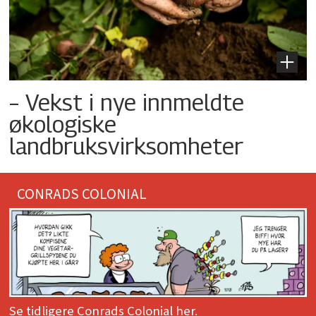
– Vekst i nye innmeldte
økologiske
landbruksvirksomheter
CONRADS COLONIAL
Se tidligere Conrads Colonial her.