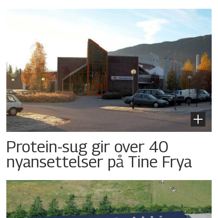
Protein-sug gir over 40
nyansettelser på Tine Frya