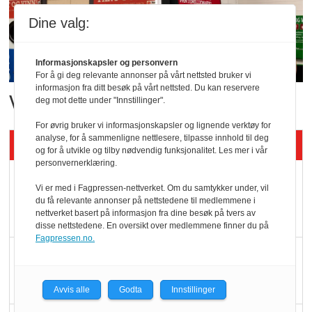
Dine valg:
Informasjonskapsler og personvern
For å gi deg relevante annonser på vårt nettsted bruker vi
informasjon fra ditt besøk på vårt nettsted. Du kan reservere
Vant i nyåpnet butikk
deg mot dette under "Innstillinger".
For øvrig bruker vi informasjonskapsler og lignende verktøy for
analyse, for å sammenligne nettlesere, tilpasse innhold til deg
Siste artikler - KBS
og for å utvikle og tilby nødvendig funksjonalitet. Les mer i vår
personvernerklæring.
Mat er viktigere enn
Vi er med i Fagpressen-nettverket. Om du samtykker under, vil
pris når elbilister
du få relevante annonser på nettstedene til medlemmene i
nettverket basert på informasjon fra dine besøk på tvers av
velger ladestopp
disse nettstedene. En oversikt over medlemmene finner du på
Fagpressen.no.
Ti bensinstasjoner
legger ned hver måned
Avvis alle
Godta
Innstillinger