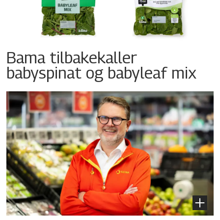
Bama tilbakekaller
babyspinat og babyleaf mix