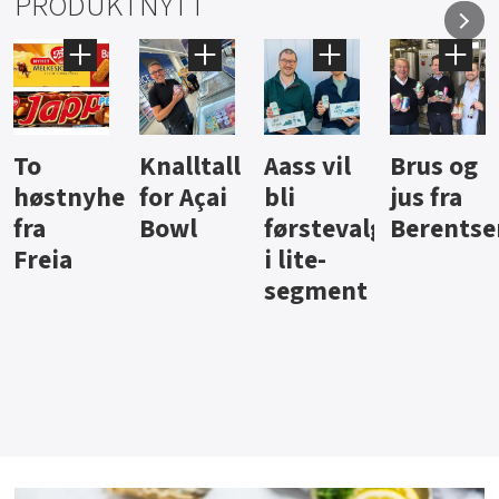
PRODUKTNYTT
Knalltall
Aass vil
Brus og
Hard
ter
for Açai
bli
jus fra
iste fra
Bowl
førstevalg
Berentsen
Hansa
i lite-
segment