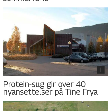
Protein-sug gir over 40
nyansettelser på Tine Frya