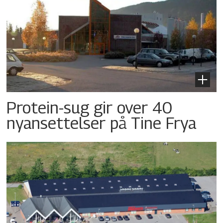
Protein-sug gir over 40
nyansettelser på Tine Frya