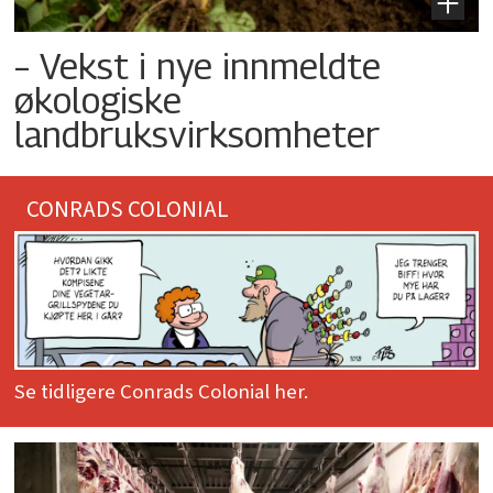
– Vekst i nye innmeldte
økologiske
landbruksvirksomheter
CONRADS COLONIAL
Se tidligere Conrads Colonial her.