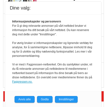
legger ned hver måned
Dine valg:
Potetball, kylling og 98
Informasjonskapsler og personvern
oktan
For å gi deg relevante annonser på vårt nettsted bruker vi
informasjon fra ditt besøk på vårt nettsted. Du kan reservere
deg mot dette under "Innstillinger".
KBS-bransjen i
For øvrig bruker vi informasjonskapsler og lignende verktøy for
analyse, for å sammenligne nettlesere, tilpasse innhold til deg
endring: Stadig større
og for å utvikle og tilby nødvendig funksjonalitet. Les mer i vår
serveringstilbud
personvernerklæring.
Vi er med i Fagpressen-nettverket. Om du samtykker under, vil
Vokser med ferdigmat
du få relevante annonser på nettstedene til medlemmene i
nettverket basert på informasjon fra dine besøk på tvers av
i dagligvare
disse nettstedene. En oversikt over medlemmene finner du på
Fagpressen.no.
Siste artikler - Butikk i praksis
Avvis alle
Godta
Innstillinger