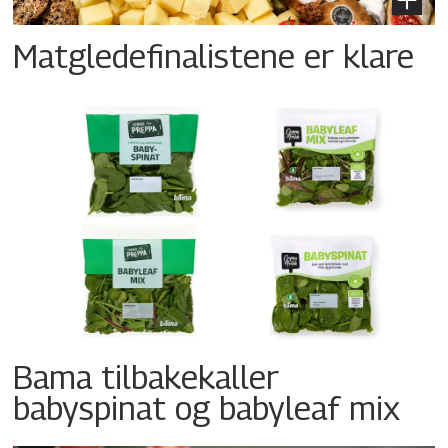
Matgledefinalistene er klare
Bama tilbakekaller
babyspinat og babyleaf mix