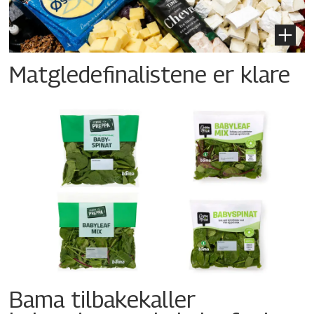
Matgledefinalistene er klare
Bama tilbakekaller