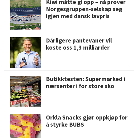
Kiwi måtte gi opp – nå prøver
Norgesgruppen-selskap seg
igjen med dansk lavpris
Dårligere pantevaner vil
koste oss 1,3 milliarder
Butikktesten: Supermarked i
nærsenter i for store sko
Orkla Snacks gjør oppkjøp for
å styrke BUBS