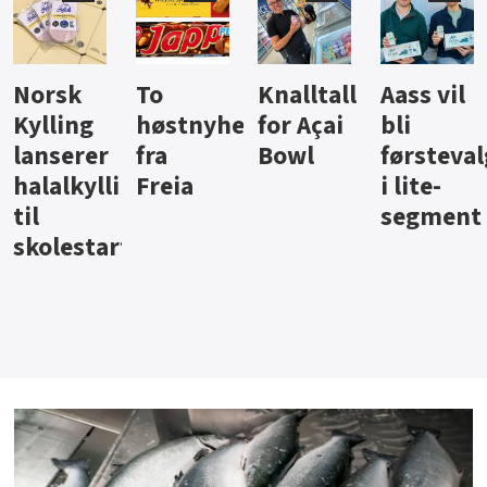
Knalltall
Aass vil
Brus og
Hard
ter
for Açai
bli
jus fra
iste fra
Bowl
førstevalg
Berentsen
Hansa
i lite-
segment