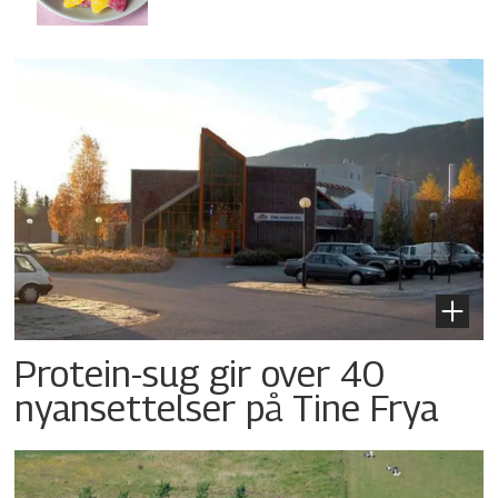
Protein-sug gir over 40
nyansettelser på Tine Frya