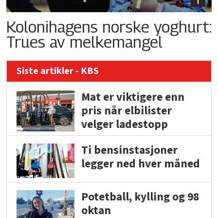
Kolonihagens norske yoghurt:
Trues av melkemangel
Siste artikler - KBS
Mat er viktigere enn
pris når elbilister
velger ladestopp
Ti bensinstasjoner
legger ned hver måned
Potetball, kylling og 98
oktan