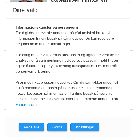
yoghurt: Trues av
melkemangel
Dine valg:
Marit Kolby vant
Informasjonskapsler og personvern
Økologisk Norge sin
For å gi deg relevante annonser på vårt nettsted bruker vi
informasjon fra ditt besøk på vårt nettsted. Du kan reservere
hederspris
deg mot dette under "Innstillinger".
For øvrig bruker vi informasjonskapsler og lignende verktøy for
Blir enklere å velge
analyse, for å sammenligne nettlesere, tilpasse innhold til deg
økologisk i butikkhylla
og for å utvikle og tilby nødvendig funksjonalitet. Les mer i vår
personvernerklæring.
Vi er med i Fagpressen-nettverket. Om du samtykker under, vil
Kolonihagen sliter
du få relevante annonser på nettstedene til medlemmene i
nettverket basert på informasjon fra dine besøk på tvers av
med å få tak i nok melk
disse nettstedene. En oversikt over medlemmene finner du på
Fagpressen.no.
Rapport: Økokundene
er klare! Er markedet
Avvis alle
Godta
Innstillinger
det?