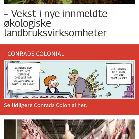
– Vekst i nye innmeldte
økologiske
landbruksvirksomheter
CONRADS COLONIAL
Se tidligere Conrads Colonial her.