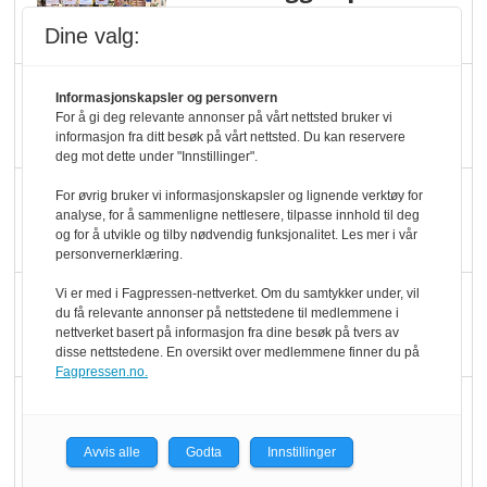
dundrer videre
Dine valg:
Slik opprettholdes
Informasjonskapsler og personvern
ølsalget
For å gi deg relevante annonser på vårt nettsted bruker vi
informasjon fra ditt besøk på vårt nettsted. Du kan reservere
deg mot dette under "Innstillinger".
Færre varer, men fulle
For øvrig bruker vi informasjonskapsler og lignende verktøy for
analyse, for å sammenligne nettlesere, tilpasse innhold til deg
hyller
og for å utvikle og tilby nødvendig funksjonalitet. Les mer i vår
personvernerklæring.
Vi er med i Fagpressen-nettverket. Om du samtykker under, vil
KI lager mat i butikken
du få relevante annonser på nettstedene til medlemmene i
nettverket basert på informasjon fra dine besøk på tvers av
disse nettstedene. En oversikt over medlemmene finner du på
Fagpressen.no.
Q passerte 1 milliard i
Rema i 2025
Avvis alle
Godta
Innstillinger