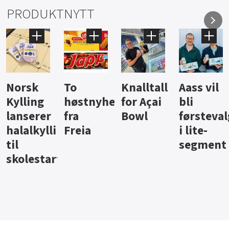
PRODUKTNYTT
Knalltall
Aass vil
Brus og
Hard
ter
for Açai
bli
jus fra
iste fra
Bowl
førstevalg
Berentsen
Hansa
i lite-
segment