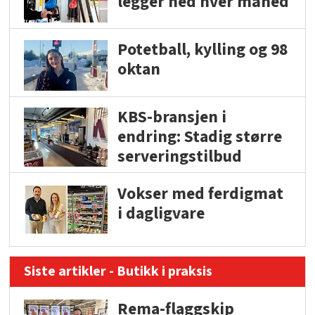
legger ned hver måned
Potetball, kylling og 98
oktan
KBS-bransjen i
endring: Stadig større
serveringstilbud
Vokser med ferdigmat
i dagligvare
Siste artikler - Butikk i praksis
Rema-flaggskip