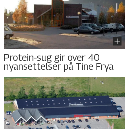
Protein-sug gir over 40
nyansettelser på Tine Frya