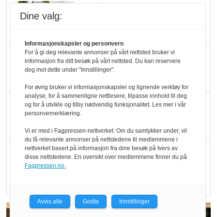
Marit Kolby vant
Dine valg:
Økologisk Norge sin
hederspris
Informasjonskapsler og personvern
For å gi deg relevante annonser på vårt nettsted bruker vi
Blir enklere å velge
informasjon fra ditt besøk på vårt nettsted. Du kan reservere
økologisk i butikkhylla
deg mot dette under "Innstillinger".
For øvrig bruker vi informasjonskapsler og lignende verktøy for
analyse, for å sammenligne nettlesere, tilpasse innhold til deg
Kolonihagen sliter
og for å utvikle og tilby nødvendig funksjonalitet. Les mer i vår
personvernerklæring.
med å få tak i nok melk
Vi er med i Fagpressen-nettverket. Om du samtykker under, vil
du få relevante annonser på nettstedene til medlemmene i
nettverket basert på informasjon fra dine besøk på tvers av
Rapport: Økokundene
disse nettstedene. En oversikt over medlemmene finner du på
er klare! Er markedet
Fagpressen.no.
det?
Avvis alle
Godta
Innstillinger