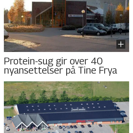
Protein-sug gir over 40
nyansettelser på Tine Frya