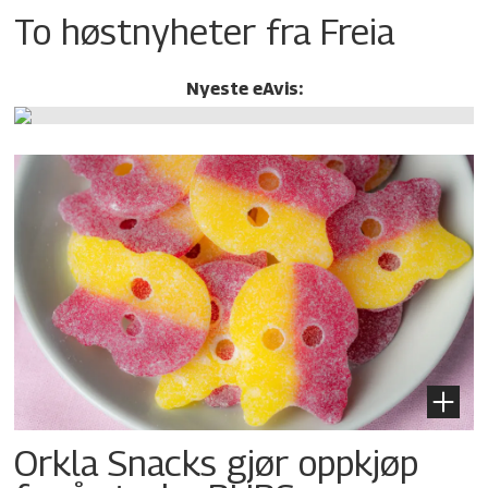
To høstnyheter fra Freia
Nyeste eAvis:
Orkla Snacks gjør oppkjøp