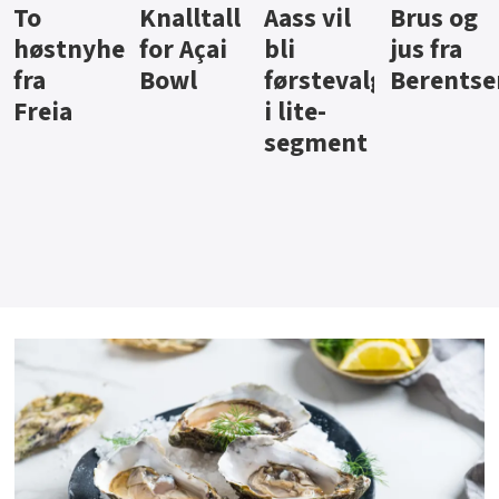
Knalltall
Aass vil
Brus og
Hard
ter
for Açai
bli
jus fra
iste fra
Bowl
førstevalg
Berentsen
Hansa
i lite-
segment