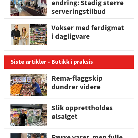
endring: Stadig større
serveringstilbud
Vokser med ferdigmat
i dagligvare
Siste artikler - Butikk i praksis
Rema-flaggskip
dundrer videre
Slik opprettholdes
ølsalget
Færre varer, men fulle