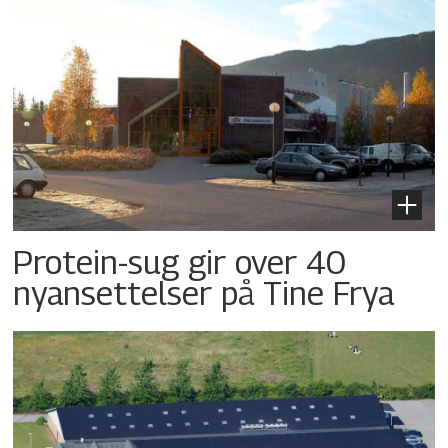
Protein-sug gir over 40
nyansettelser på Tine Frya