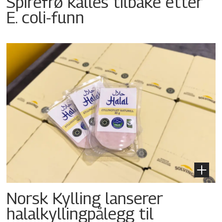
Spirefrø kalles tilbake etter
E. coli-funn
Norsk Kylling lanserer
halalkyllingpålegg til