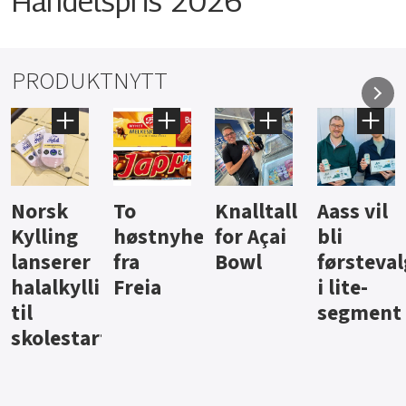
Handelspris 2026
PRODUKTNYTT
Knalltall
Aass vil
Brus og
Hard
ter
for Açai
bli
jus fra
iste fra
Bowl
førstevalg
Berentsen
Hansa
i lite-
segment