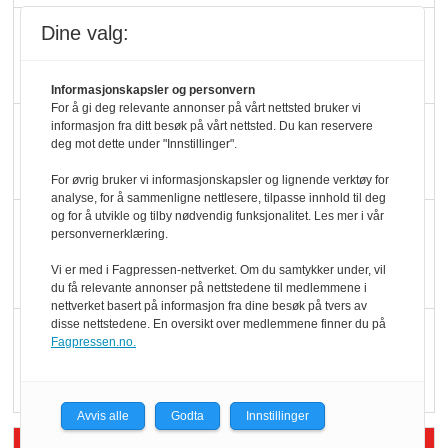
Ti bensinstasjoner
Dine valg:
legger ned hver måned
Informasjonskapsler og personvern
For å gi deg relevante annonser på vårt nettsted bruker vi
Potetball, kylling og 98
informasjon fra ditt besøk på vårt nettsted. Du kan reservere
deg mot dette under "Innstillinger".
oktan
For øvrig bruker vi informasjonskapsler og lignende verktøy for
analyse, for å sammenligne nettlesere, tilpasse innhold til deg
og for å utvikle og tilby nødvendig funksjonalitet. Les mer i vår
KBS-bransjen i
personvernerklæring.
endring: Stadig større
Vi er med i Fagpressen-nettverket. Om du samtykker under, vil
serveringstilbud
du få relevante annonser på nettstedene til medlemmene i
nettverket basert på informasjon fra dine besøk på tvers av
disse nettstedene. En oversikt over medlemmene finner du på
Vokser med ferdigmat
Fagpressen.no.
i dagligvare
Avvis alle
Godta
Innstillinger