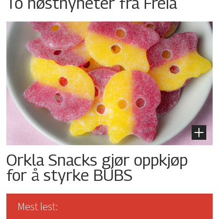
To høstnyheter fra Freia
Orkla Snacks gjør oppkjøp
for å styrke BUBS
Mest lest: