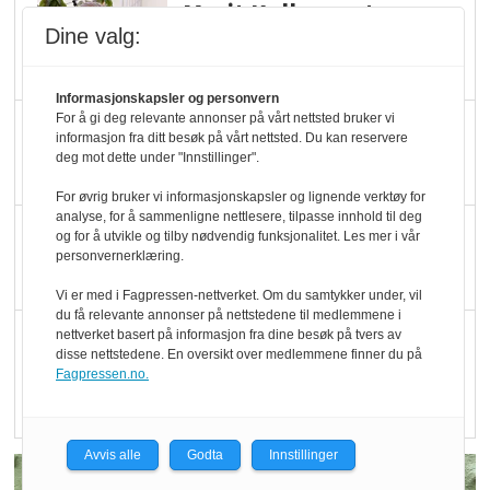
Marit Kolby vant
Dine valg:
Økologisk Norge sin
hederspris
Informasjonskapsler og personvern
For å gi deg relevante annonser på vårt nettsted bruker vi
Blir enklere å velge
informasjon fra ditt besøk på vårt nettsted. Du kan reservere
økologisk i butikkhylla
deg mot dette under "Innstillinger".
For øvrig bruker vi informasjonskapsler og lignende verktøy for
analyse, for å sammenligne nettlesere, tilpasse innhold til deg
Kolonihagen sliter
og for å utvikle og tilby nødvendig funksjonalitet. Les mer i vår
personvernerklæring.
med å få tak i nok melk
Vi er med i Fagpressen-nettverket. Om du samtykker under, vil
du få relevante annonser på nettstedene til medlemmene i
Rapport: Økokundene
nettverket basert på informasjon fra dine besøk på tvers av
disse nettstedene. En oversikt over medlemmene finner du på
er klare! Er markedet
Fagpressen.no.
det?
Avvis alle
Godta
Innstillinger