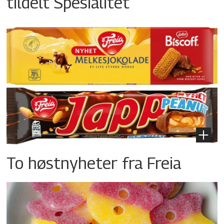
tildelt Spesialitet
To høstnyheter fra Freia