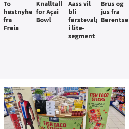
Knalltall
Aass vil
Brus og
Hard
ter
for Açai
bli
jus fra
iste fra
Bowl
førstevalg
Berentsen
Hansa
i lite-
segment