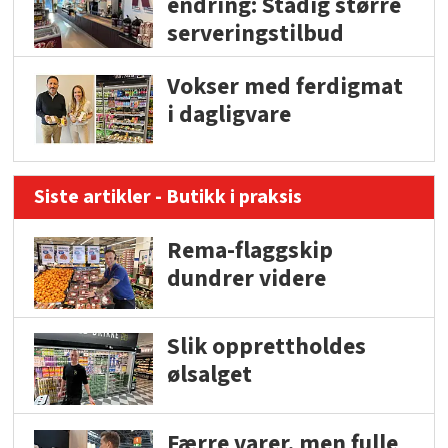
endring: Stadig større
serveringstilbud
Vokser med ferdigmat
i dagligvare
Siste artikler - Butikk i praksis
Rema-flaggskip
dundrer videre
Slik opprettholdes
ølsalget
Færre varer, men fulle