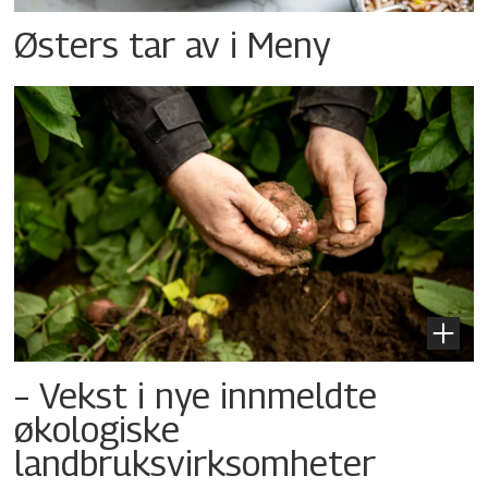
Østers tar av i Meny
– Vekst i nye innmeldte
økologiske
landbruksvirksomheter