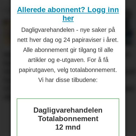
PRODUKTNYTT
Allerede abonnent? Logg inn
her
Dagligvarehandelen - nye saker på
nett hver dag og 24 papiraviser i året.
Alle abonnement gir tilgang til alle
Knalltall
Aass vil
Brus og
Hard
artikler og e-utgaven. For å få
ter
for Açai
bli
jus fra
iste fra
Bowl
førstevalg
Berentsen
Hansa
papirutgaven, velg totalabonnement.
i lite-
Vi har disse tilbudene:
segment
Dagligvarehandelen
Totalabonnement
12 mnd