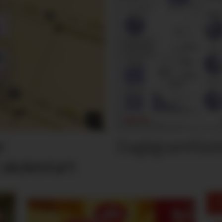
Dagligvarefasi
r
 skolestart
M