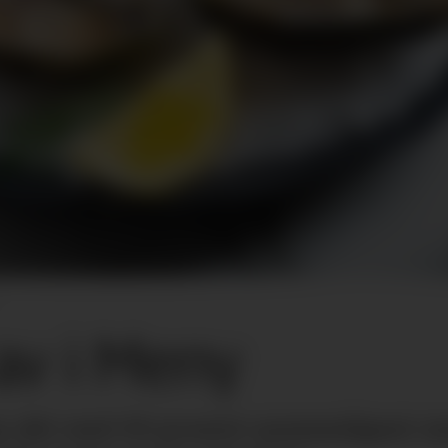
av i Meny
r økt med 44 prosent sammenlignet med 