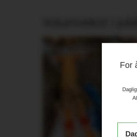
Volumvekst i jub
For 
Daglig
Al
Dag