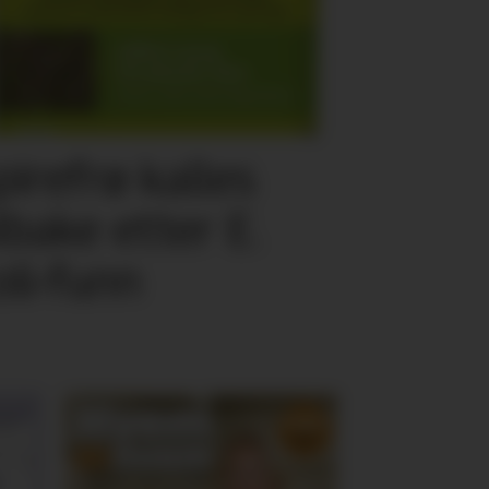
pirefrø kalles
ilbake etter E.
oli-funn