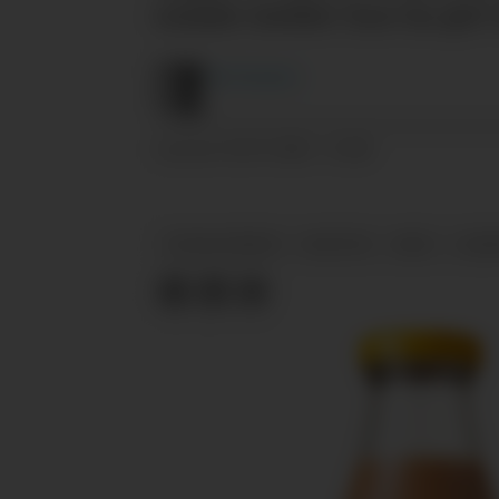
sosiale medier kan ha gitt
Are
Knudsen
02.07.2026 - 15:48
PUBLISERT
SOSIALE MEDIER
NYHETER
MENY
BJØR