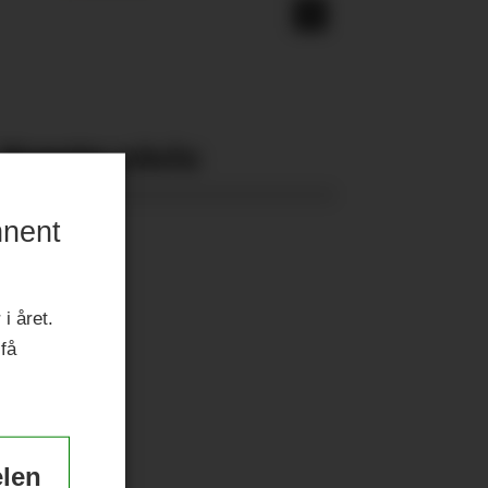
Nyeste eAvis:
nnent
i året.
 få
elen