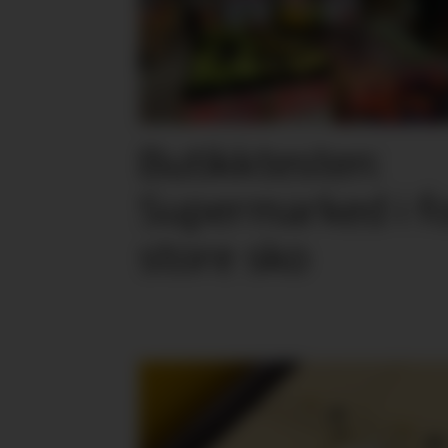
Butikktesten:
Supermarked i f
store sko