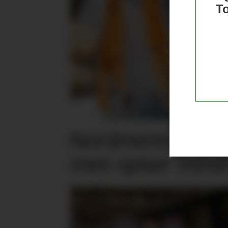
T
Nordmenn er posi
men spiser mind