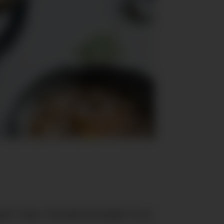
i fjor. Ferskvaresjef tror