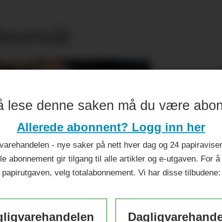
ileumsår
å lese denne saken må du være abo
Allerede abonnent? Logg inn her
varehandelen - nye saker på nett hver dag og 24 papiraviser 
le abonnement gir tilgang til alle artikler og e-utgaven. For å
papirutgaven, velg totalabonnement. Vi har disse tilbudene:
ligvarehandelen
Dagligvarehand