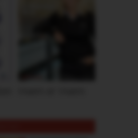
ten
Hvem er Hvem
est lest: