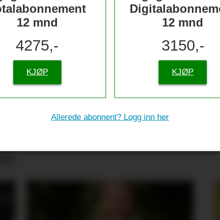
otalabonnement
Digitalabonnem
12 mnd
12 mnd
4275,-
3150,-
KJØP
KJØP
Allerede abonnent? Logg inn her
tive til sjømat –
re