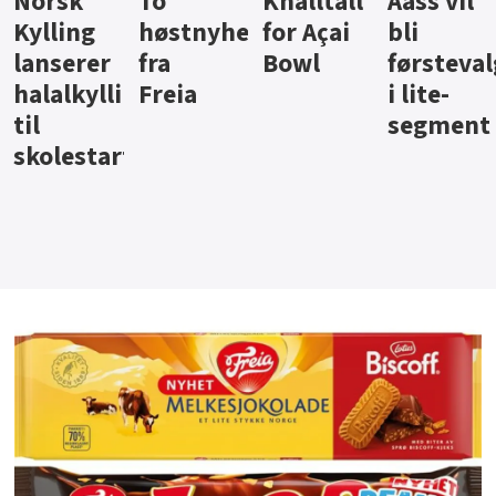
Knalltall
Aass vil
Brus og
Hard
ter
for Açai
bli
jus fra
iste fra
Bowl
førstevalg
Berentsen
Hansa
i lite-
segment