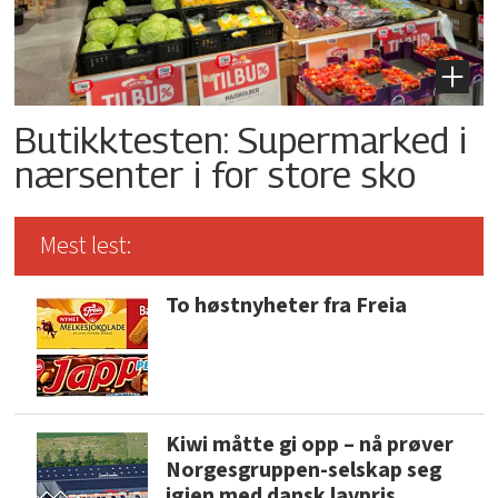
Butikktesten: Supermarked i
nærsenter i for store sko
Mest lest:
To høstnyheter fra Freia
Kiwi måtte gi opp – nå prøver
Norgesgruppen-selskap seg
igjen med dansk lavpris