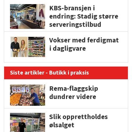
KBS-bransjen i
endring: Stadig større
serveringstilbud
Vokser med ferdigmat
i dagligvare
Siste artikler - Butikk i praksis
Rema-flaggskip
dundrer videre
Slik opprettholdes
ølsalget