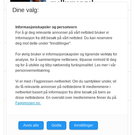
melkemangel
Dine valg:
Marit Kolby vant
Økologisk Norge sin
Informasjonskapsler og personvern
For å gi deg relevante annonser på vårt nettsted bruker vi
hederspris
informasjon fra ditt besøk på vårt nettsted. Du kan reservere
deg mot dette under "Innstillinger".
Blir enklere å velge
For øvrig bruker vi informasjonskapsler og lignende verktøy for
økologisk i butikkhylla
analyse, for å sammenligne nettlesere, tilpasse innhold til deg
og for å utvikle og tilby nødvendig funksjonalitet. Les mer i vår
personvernerklæring.
Kolonihagen sliter
Vi er med i Fagpressen-nettverket. Om du samtykker under, vil
med å få tak i nok melk
du få relevante annonser på nettstedene til medlemmene i
nettverket basert på informasjon fra dine besøk på tvers av
disse nettstedene. En oversikt over medlemmene finner du på
Fagpressen.no.
Rapport: Økokundene
er klare! Er markedet
det?
Avvis alle
Godta
Innstillinger