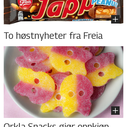
To høstnyheter fra Freia
Orkla Snacks gjør oppkjøp