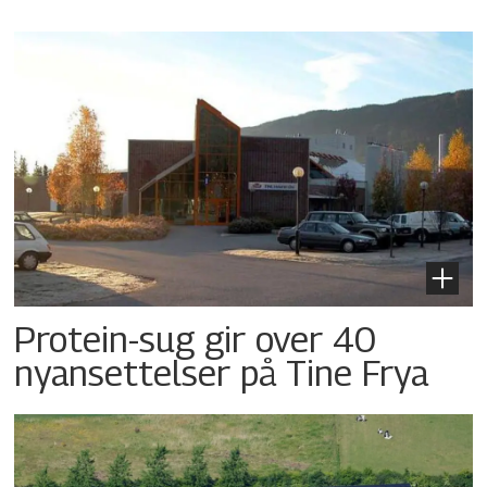
Protein-sug gir over 40
nyansettelser på Tine Frya