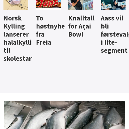
Knalltall
Aass vil
Brus og
Hard
ter
for Açai
bli
jus fra
iste fra
Bowl
førstevalg
Berentsen
Hansa
i lite-
segment