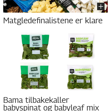
Matgledefinalistene er klare
Bama tilbakekaller
babyspinat og babyleaf mix