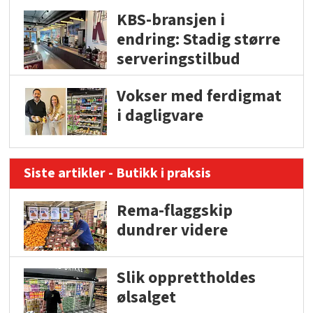
KBS-bransjen i
endring: Stadig større
serveringstilbud
Vokser med ferdigmat
i dagligvare
Siste artikler - Butikk i praksis
Rema-flaggskip
dundrer videre
Slik opprettholdes
ølsalget