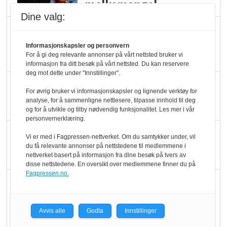
melkemangel
Dine valg:
Marit Kolby vant
Økologisk Norge sin
Informasjonskapsler og personvern
For å gi deg relevante annonser på vårt nettsted bruker vi
hederspris
informasjon fra ditt besøk på vårt nettsted. Du kan reservere
deg mot dette under "Innstillinger".
Blir enklere å velge
For øvrig bruker vi informasjonskapsler og lignende verktøy for
økologisk i butikkhylla
analyse, for å sammenligne nettlesere, tilpasse innhold til deg
og for å utvikle og tilby nødvendig funksjonalitet. Les mer i vår
personvernerklæring.
Kolonihagen sliter
Vi er med i Fagpressen-nettverket. Om du samtykker under, vil
med å få tak i nok melk
du få relevante annonser på nettstedene til medlemmene i
nettverket basert på informasjon fra dine besøk på tvers av
disse nettstedene. En oversikt over medlemmene finner du på
Fagpressen.no.
Rapport: Økokundene
er klare! Er markedet
det?
Avvis alle
Godta
Innstillinger