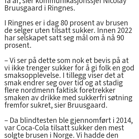
få år, sier kommunikasjonssjef Nicolay
Bruusgaard i Ringnes.
I Ringnes er i dag 80 prosent av brusen
de selger uten tilsatt sukker. Innen 2022
har selskapet satt seg mål om å nå 90
prosent.
– Vi ser på dette som nok et bevis på at
vi ikke trenger sukker for å gi folk en god
smaksopplevelse. I tillegg viser det at
smak endrer seg over tid og at stadig
flere nordmenn faktisk foretrekker
smaken av drikke med sukkerfri søtning
fremfor sukret, sier Bruusgaard.
– Da blindtesten ble gjennomført i 2014,
var Coca-Cola tilsatt sukker den mest
solgte brusen i Norge. Vi hadde den