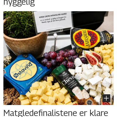
hyggelig
Matgledefinalistene er klare