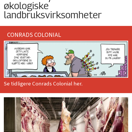
økologiske
landbruksvirksomheter
CONRADS COLONIAL
Se tidligere Conrads Colonial her.