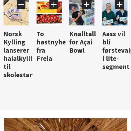
Knalltall
Aass vil
Brus og
Hard
ter
for Açai
bli
jus fra
iste fra
Bowl
førstevalg
Berentsen
Hansa
i lite-
segment