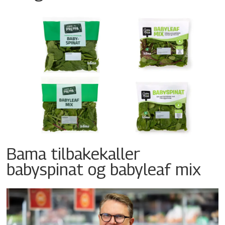
Bama tilbakekaller
babyspinat og babyleaf mix