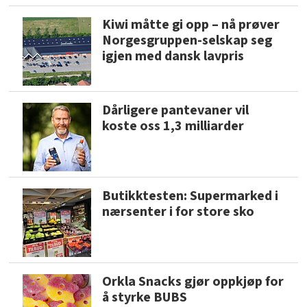
Kiwi måtte gi opp – nå prøver
Norgesgruppen-selskap seg
igjen med dansk lavpris
Dårligere pantevaner vil
koste oss 1,3 milliarder
Butikktesten: Supermarked i
nærsenter i for store sko
Orkla Snacks gjør oppkjøp for
å styrke BUBS