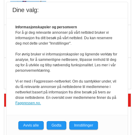
Potetball, kylling og 98
Dine valg:
oktan
Informasjonskapsler og personvern
KBS-bransjen i
For å gi deg relevante annonser på vårt nettsted bruker vi
informasjon fra ditt besøk på vårt nettsted. Du kan reservere
endring: Stadig større
deg mot dette under "Innstillinger".
serveringstilbud
For øvrig bruker vi informasjonskapsler og lignende verktøy for
analyse, for å sammenligne nettlesere, tilpasse innhold til deg
Vokser med ferdigmat
og for å utvikle og tilby nødvendig funksjonalitet. Les mer i vår
personvernerklæring.
i dagligvare
Vi er med i Fagpressen-nettverket. Om du samtykker under, vil
du få relevante annonser på nettstedene til medlemmene i
nettverket basert på informasjon fra dine besøk på tvers av
disse nettstedene. En oversikt over medlemmene finner du på
Siste artikler - Butikk i praksis
Fagpressen.no.
Rema-flaggskip
dundrer videre
Avvis alle
Godta
Innstillinger