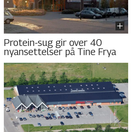
Protein-sug gir over 40
nyansettelser på Tine Frya