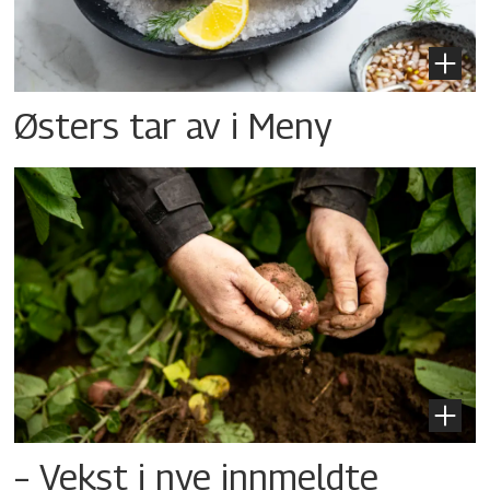
Østers tar av i Meny
– Vekst i nye innmeldte