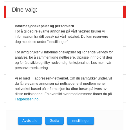
Dine valg:
Siste artikler - Butikk i praksis
Rema-flaggskip
Informasjonskapsler og personvern
For å gi deg relevante annonser på vårt nettsted bruker vi
dundrer videre
informasjon fra ditt besøk på vårt nettsted. Du kan reservere
deg mot dette under "Innstillinger".
For øvrig bruker vi informasjonskapsler og lignende verktøy for
Slik opprettholdes
analyse, for å sammenligne nettlesere, tilpasse innhold til deg
ølsalget
og for å utvikle og tilby nødvendig funksjonalitet. Les mer i vår
personvernerklæring.
Vi er med i Fagpressen-nettverket. Om du samtykker under, vil
Færre varer, men fulle
du få relevante annonser på nettstedene til medlemmene i
hyller
nettverket basert på informasjon fra dine besøk på tvers av
disse nettstedene. En oversikt over medlemmene finner du på
Fagpressen.no.
KI lager mat i butikken
Avvis alle
Godta
Innstillinger