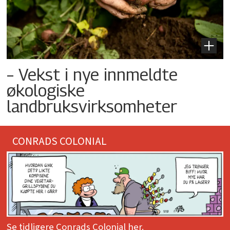
– Vekst i nye innmeldte
økologiske
landbruksvirksomheter
CONRADS COLONIAL
Se tidligere Conrads Colonial her.