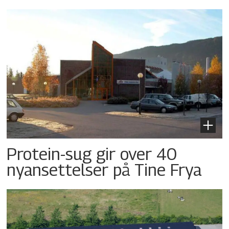
Protein-sug gir over 40
nyansettelser på Tine Frya