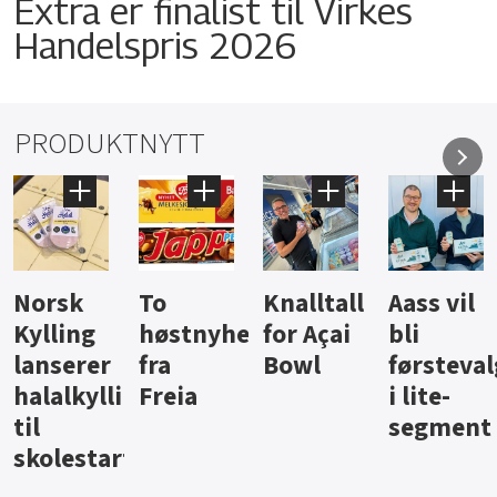
Extra er finalist til Virkes
Handelspris 2026
PRODUKTNYTT
Knalltall
Aass vil
Brus og
Hard
ter
for Açai
bli
jus fra
iste fra
Bowl
førstevalg
Berentsen
Hansa
i lite-
segment