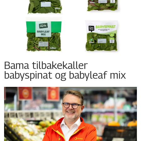
Bama tilbakekaller
babyspinat og babyleaf mix