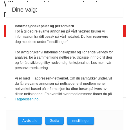
Vil vokse i brusmarkedet
Dine valg:
med Dr Pepper
Informasjonskapsler og personvern
Siste artikler - KBS
For å gi deg relevante annonser på vårt nettsted bruker vi
informasjon fra ditt besøk på vårt nettsted. Du kan reservere
deg mot dette under "Innstillinger".
Mat er viktigere enn
pris når elbilister
For øvrig bruker vi informasjonskapsler og lignende verktøy for
analyse, for å sammenligne nettlesere, tilpasse innhold til deg
velger ladestopp
og for å utvikle og tilby nødvendig funksjonalitet. Les mer i vår
personvernerklæring.
Ti bensinstasjoner
Vi er med i Fagpressen-nettverket. Om du samtykker under, vil
legger ned hver måned
du få relevante annonser på nettstedene til medlemmene i
nettverket basert på informasjon fra dine besøk på tvers av
disse nettstedene. En oversikt over medlemmene finner du på
Fagpressen.no.
Potetball, kylling og 98
oktan
Avvis alle
Godta
Innstillinger