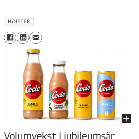
NYHETER
Volumvekst i jubileumsår