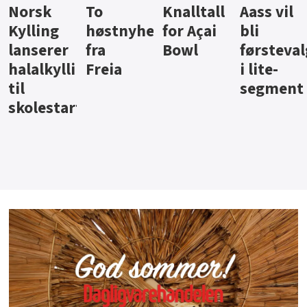
Knalltall
Aass vil
Brus og
Hard
ter
for Açai
bli
jus fra
iste fra
Bowl
førstevalg
Berentsen
Hansa
i lite-
segment