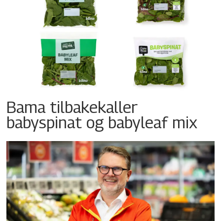
Bama tilbakekaller
babyspinat og babyleaf mix