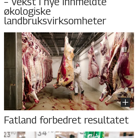
– Vekst i nye innmeldte
økologiske
landbruksvirksomheter
Fatland forbedret resultatet