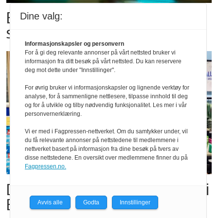
Bestillings-rush i foodora før
Dine valg:
storkampen
Informasjonskapsler og personvern
For å gi deg relevante annonser på vårt nettsted bruker vi
informasjon fra ditt besøk på vårt nettsted. Du kan reservere
deg mot dette under "Innstillinger".
For øvrig bruker vi informasjonskapsler og lignende verktøy for
analyse, for å sammenligne nettlesere, tilpasse innhold til deg
og for å utvikle og tilby nødvendig funksjonalitet. Les mer i vår
personvernerklæring.
Vi er med i Fagpressen-nettverket. Om du samtykker under, vil
du få relevante annonser på nettstedene til medlemmene i
nettverket basert på informasjon fra dine besøk på tvers av
disse nettstedene. En oversikt over medlemmene finner du på
Fagpressen.no.
Dette er landets beste Post i
Butikk
Avvis alle
Godta
Innstillinger