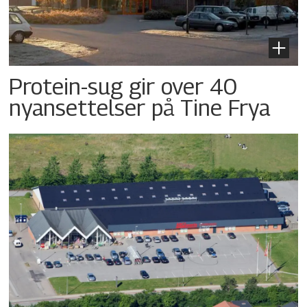
Protein-sug gir over 40
nyansettelser på Tine Frya