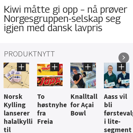
Kiwi måtte gi opp – nå prøver
Norgesgruppen-selskap seg
igjen med dansk lavpris
PRODUKTNYTT
Knalltall
Aass vil
Brus og
Hard
ter
for Açai
bli
jus fra
iste fra
Bowl
førstevalg
Berentsen
Hansa
i lite-
segment