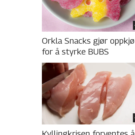
Orkla Snacks gjør oppkj
for å styrke BUBS
Kyllingkrisen forventes å