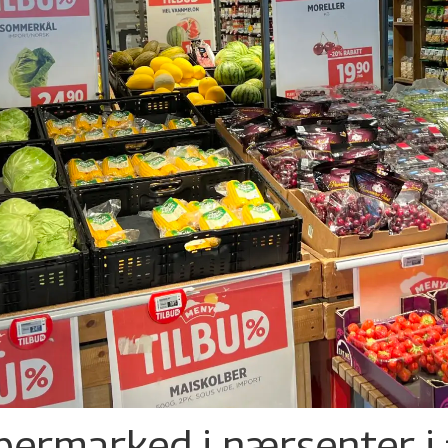
permarked i nærsenter i 