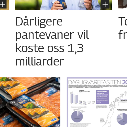
Dårligere
T
pantevaner vil
f
koste oss 1,3
milliarder