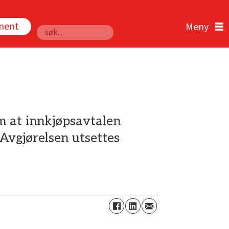
nnent
Søk
m at innkjøpsavtalen
Avgjørelsen utsettes