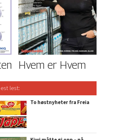
ten
Hvem er Hvem
est lest:
To høstnyheter fra Freia