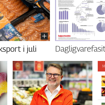
Dagligvarefasi
port i juli
M