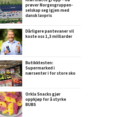
Kiwi måtte gi opp – nå
prøver Norgesgruppen-
selskap seg igjen med
dansk lavpris
Dårligere pantevaner vil
koste oss 1,3 milliarder
Butikktesten:
Supermarked i
nærsenter i for store sko
Orkla Snacks gjør
oppkjøp for å styrke
BUBS