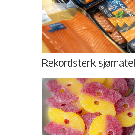
Rekordsterk sjømateks