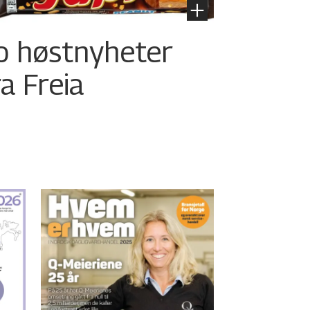
o høstnyheter
ra Freia