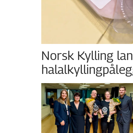
Norsk Kylling la
halalkylling­påleg