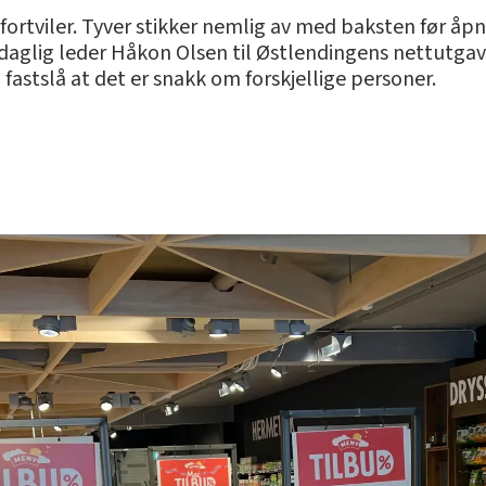
fortviler. Tyver stikker nemlig av med baksten før åpni
r daglig leder Håkon Olsen til Østlendingens nettutg
fastslå at det er snakk om forskjellige personer.