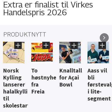
Extra er finalist til Virkes
Handelspris 2026
PRODUKTNYTT
Knalltall
Aass vil
Brus og
Hard
ter
for Açai
bli
jus fra
iste fra
Bowl
førstevalg
Berentsen
Hansa
i lite-
segment