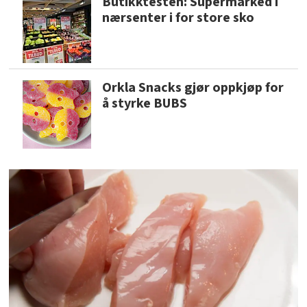
Butikktesten: Supermarked i
nærsenter i for store sko
Orkla Snacks gjør oppkjøp for
å styrke BUBS