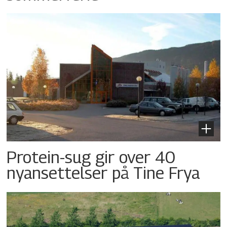
Protein-sug gir over 40
nyansettelser på Tine Frya