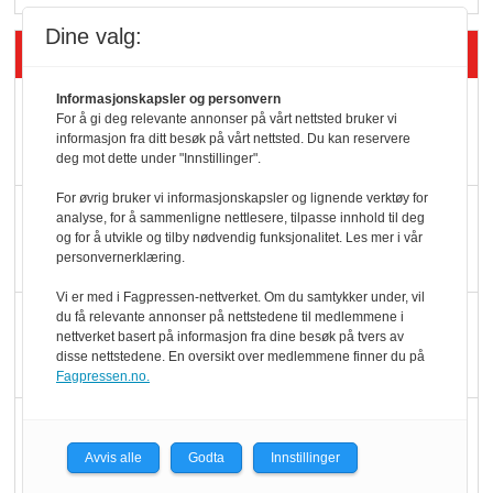
Dine valg:
Siste artikler - Butikk i praksis
Informasjonskapsler og personvern
Rema-flaggskip
For å gi deg relevante annonser på vårt nettsted bruker vi
dundrer videre
informasjon fra ditt besøk på vårt nettsted. Du kan reservere
deg mot dette under "Innstillinger".
For øvrig bruker vi informasjonskapsler og lignende verktøy for
Slik opprettholdes
analyse, for å sammenligne nettlesere, tilpasse innhold til deg
og for å utvikle og tilby nødvendig funksjonalitet. Les mer i vår
ølsalget
personvernerklæring.
Vi er med i Fagpressen-nettverket. Om du samtykker under, vil
Færre varer, men fulle
du få relevante annonser på nettstedene til medlemmene i
nettverket basert på informasjon fra dine besøk på tvers av
hyller
disse nettstedene. En oversikt over medlemmene finner du på
Fagpressen.no.
KI lager mat i butikken
Avvis alle
Godta
Innstillinger