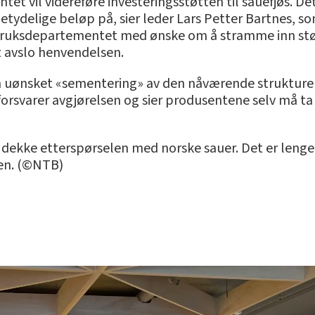
entet vil videreføre investeringsstøtten til sauefjøs. 
ydelige beløp på, sier leder Lars Petter Bartnes, s
ndbruksdepartementet med ønske om å stramme inn støt
 avslo henvendelsen.
 en uønsket «sementering» av den nåværende struktu
forsvarer avgjørelsen og sier produsentene selv må t
r å dekke etterspørselen med norske sauer. Det er lenge s
ten. (©NTB)