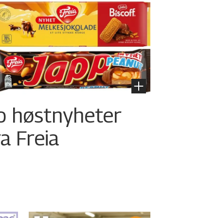
o høstnyheter
ra Freia