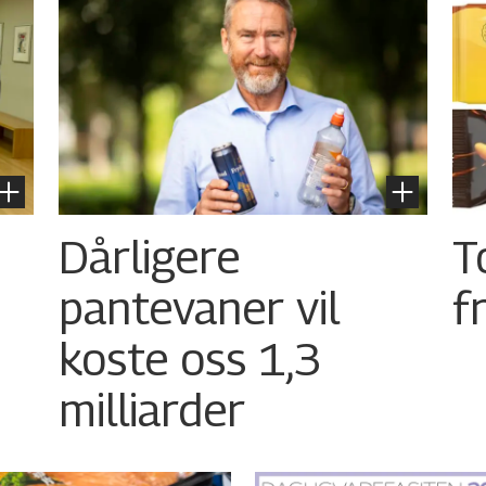
Dårligere
T
pantevaner vil
f
koste oss 1,3
milliarder