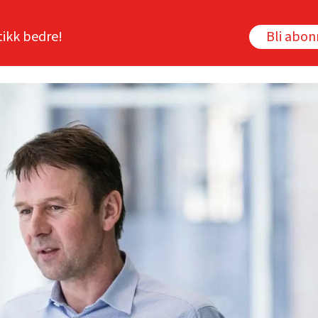
tikk bedre!
Bli abo