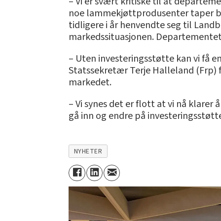
– Vi er svært kritiske til at departem
noe lammekjøttprodusenter taper bet
tidligere i år henvendte seg til La
markedssituasjonen. Departementet
– Uten investeringsstøtte kan vi få
Statssekretær Terje Halleland (Frp) 
markedet.
– Vi synes det er flott at vi nå klare
gå inn og endre på investeringsstøt
NYHETER