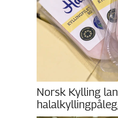
Norsk Kylling la
halalkylling­påleg