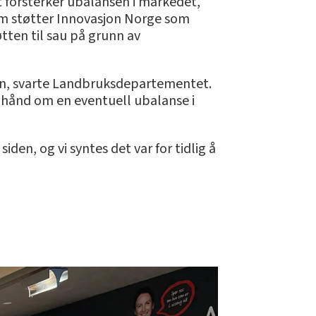
Det forsterker ubalansen i markedet,
om støtter Innovasjon Norge som
ten til sau på grunn av
ren, svarte Landbruksdepartementet.
a hånd om en eventuell ubalanse i
iden, og vi syntes det var for tidlig å