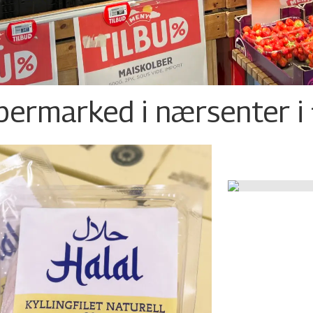
permarked i nærsenter i 