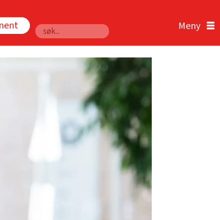
nnent
Søk