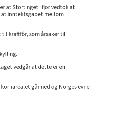
 at Stortinget i fjor vedtok at
e at inntektsgapet mellom
l kraftfôr, som årsaker til
kylling.
aget vedgår at dette er en
at kornarealet går ned og Norges evne