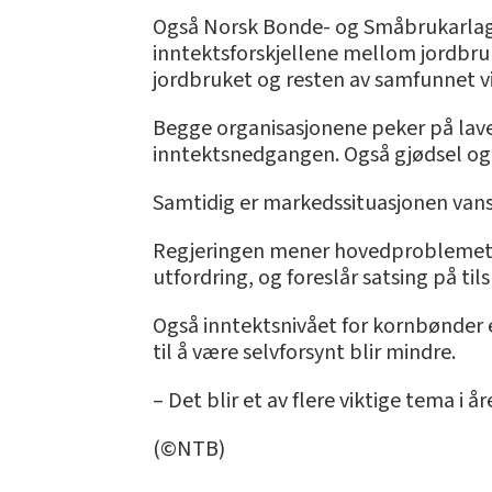
Også Norsk Bonde- og Småbrukarlag tr
inntektsforskjellene mellom jordbru
jordbruket og resten av samfunnet vi
Begge organisasjonene peker på lavere
inntektsnedgangen. Også gjødsel og dr
Samtidig er markedssituasjonen vanske
Regjeringen mener hovedproblemet e
utfordring, og foreslår satsing på ti
Også inntektsnivået for kornbønder e
til å være selvforsynt blir mindre.
– Det blir et av flere viktige tema i 
(©NTB)