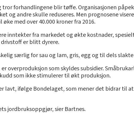
or forhandlingene blir tøffe. Organisasjonen påpeker
ket og andre skulle reduseres. Men prognosene viser
l øke med over 40.000 kroner fra 2016.
 inntekter fra markedet og økte kostnader, spesielt ti
ivstoff er blitt dyrere.
lig særlig for sau og lam, gris, egg og til dels slakte
r overproduksjon som skyldes subsidier. Småbrukarl
lskudd som ikke stimulerer til økt produksjon.
r lavt, ifølge Bondelaget, som mener det bidrar til 
årets jordbruksoppgjør, sier Bartnes.