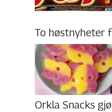
To høstnyheter f
Orkla Snacks gjø