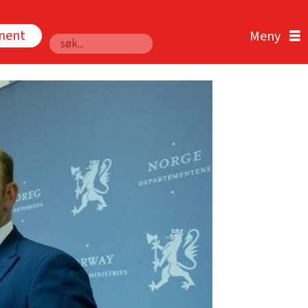
nnent
Søk