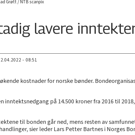
tad Grøtt / NTB scanpix
adig lavere inntekte
22.04.2022 - 08:51
og økende kostnader for norske bønder. Bondeorganisas
inntektsnedgang på 14.500 kroner fra 2016 til 2018,
tektene til bonden går ned, mens resten av samfunnet 
andlinger, sier leder Lars Petter Bartnes i Norges Bo