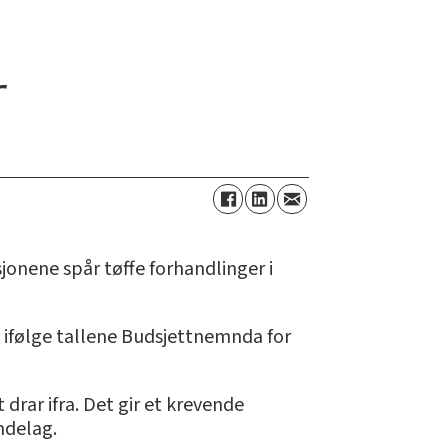
r
jonene spår tøffe forhandlinger i
 ifølge tallene Budsjettnemnda for
drar ifra. Det gir et krevende
ndelag.