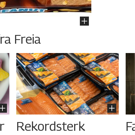
ra Freia
r
Rekordsterk
F