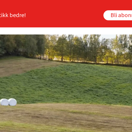
tikk bedre!
Bli abo