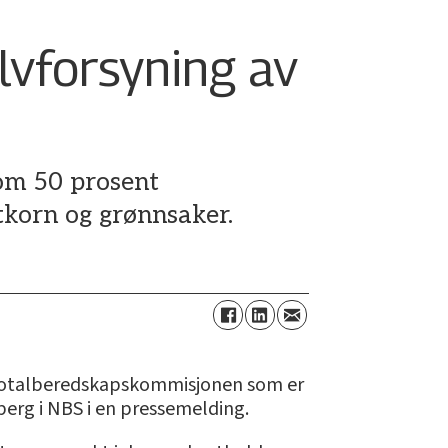
lvforsyning av
 om 50 prosent
atkorn og grønnsaker.
pp Totalberedskapskommisjonen som er
berg i NBS i en pressemelding.