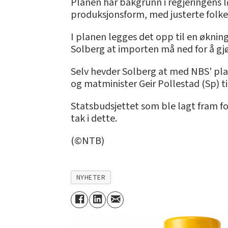
Planen har bakgrunn i regjeringens l
produksjonsform, med justerte folket
I planen legges det opp til en øknin
Solberg at importen må ned for å gjø
Selv hevder Solberg at med NBS' plan
og matminister Geir Pollestad (Sp) t
Statsbudsjettet som ble lagt fram fo
tak i dette.
(©NTB)
NYHETER