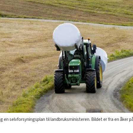
 en selvforsyningsplan til landbruksministeren. Bildet er fra en åker