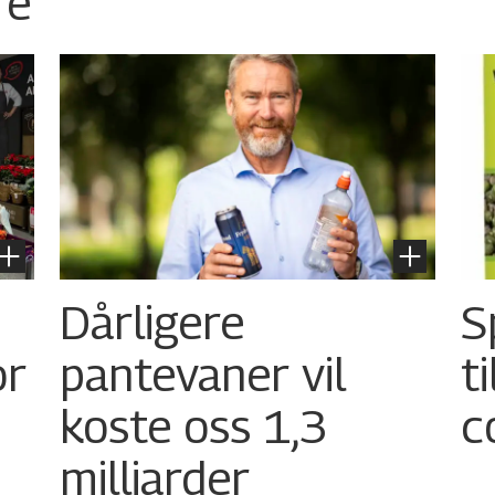
re
Dårligere
S
or
pantevaner vil
t
koste oss 1,3
c
milliarder