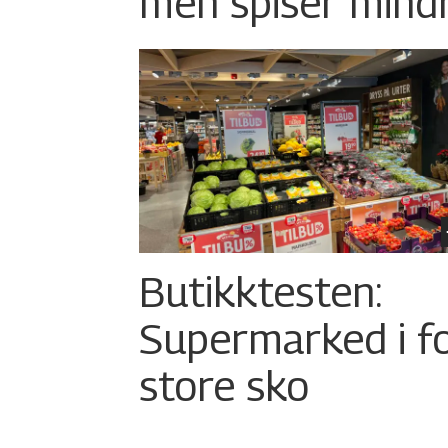
men spiser mind
Butikktesten:
Supermarked i f
store sko