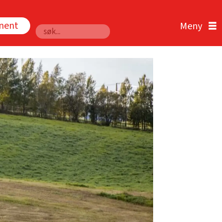
nnent
Søk