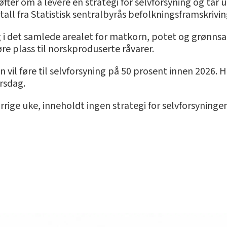
øfter om å levere en strategi for selvforsyning og ta
all fra Statistisk sentralbyrås befolkningsframskrivi
g i det samlede arealet for matkorn, potet og grønns
re plass til norskproduserte råvarer.
 vil føre til selvforsyning på 50 prosent innen 2026. 
irsdag.
rrige uke, inneholdt ingen strategi for selvforsyninge