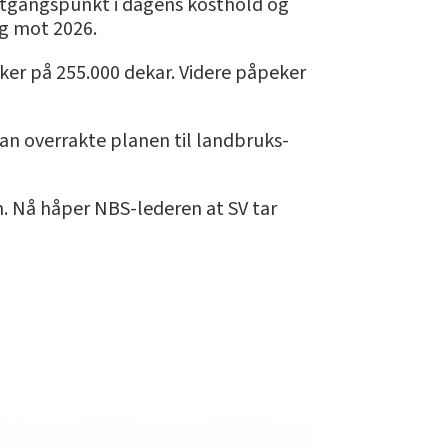
r utgangspunkt i dagens kosthold og
ng mot 2026.
aker på 255.000 dekar. Videre påpeker
Han overrakte planen til landbruks-
n. Nå håper NBS-lederen at SV tar