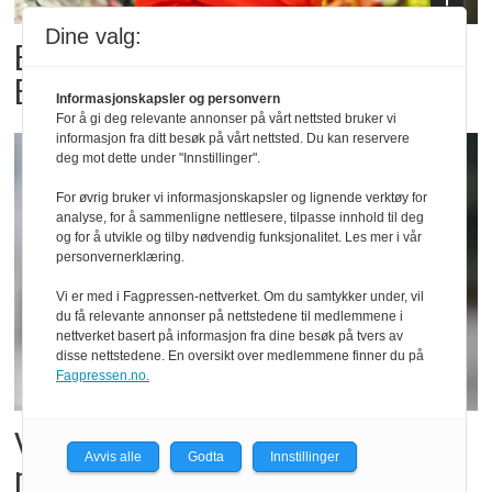
Dine valg:
Billigbonanza da Norge slo
Elfenbenkysten
Informasjonskapsler og personvern
For å gi deg relevante annonser på vårt nettsted bruker vi
informasjon fra ditt besøk på vårt nettsted. Du kan reservere
deg mot dette under "Innstillinger".
For øvrig bruker vi informasjonskapsler og lignende verktøy for
analyse, for å sammenligne nettlesere, tilpasse innhold til deg
og for å utvikle og tilby nødvendig funksjonalitet. Les mer i vår
personvernerklæring.
Vi er med i Fagpressen-nettverket. Om du samtykker under, vil
du få relevante annonser på nettstedene til medlemmene i
nettverket basert på informasjon fra dine besøk på tvers av
disse nettstedene. En oversikt over medlemmene finner du på
Fagpressen.no.
Vil vokse i brusmarkedet
Avvis alle
Godta
Innstillinger
med Dr Pepper