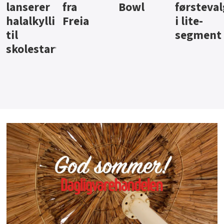
Bowl
førstevalg
Berentsen
Hansa
i lite-
segment