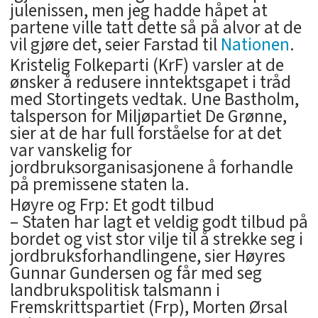
julenissen, men jeg hadde håpet at
partene ville tatt dette så på alvor at de
vil gjøre det, seier Farstad til
Nationen
.
Kristelig Folkeparti (KrF) varsler at de
ønsker å redusere inntektsgapet i tråd
med Stortingets vedtak. Une Bastholm,
talsperson for Miljøpartiet De Grønne,
sier at de har full forståelse for at det
var vanskelig for
jordbruksorganisasjonene å forhandle
på premissene staten la.
Høyre og Frp: Et godt tilbud
– Staten har lagt et veldig godt tilbud på
bordet og vist stor vilje til å strekke seg i
jordbruksforhandlingene, sier Høyres
Gunnar Gundersen og får med seg
landbrukspolitisk talsmann i
Fremskrittspartiet (Frp), Morten Ørsal