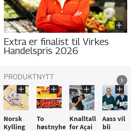
Extra er finalist til Virkes
Handelspris 2026
PRODUKTNYTT
Knalltall
Aass vil
Brus og
Hard
ter
for Açai
bli
jus fra
iste fra