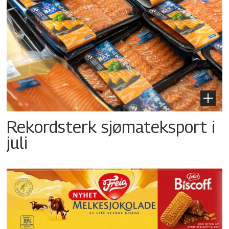
Rekordsterk sjømateksport i
juli