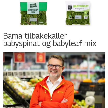
Bama tilbakekaller
babyspinat og babyleaf mix