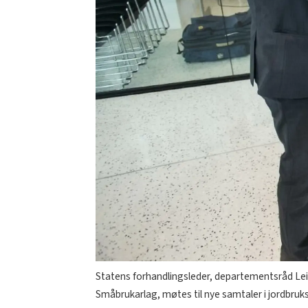
Statens forhandlingsleder, departementsråd Leif 
Småbrukarlag, møtes til nye samtaler i jordbru