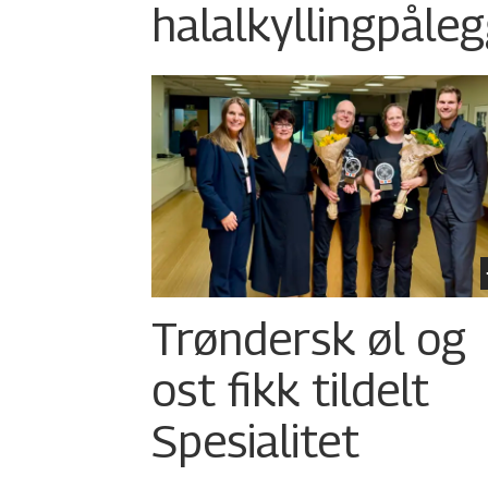
halalkylling­påleg
Trøndersk øl og
ost fikk tildelt
Spesialitet