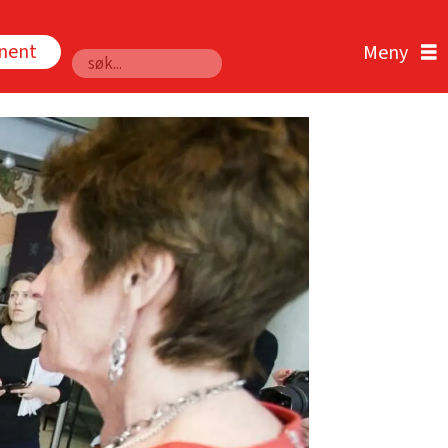
nnent
Søk