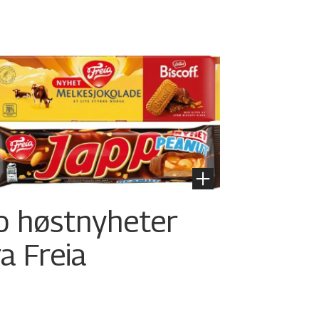
o høstnyheter
ra Freia