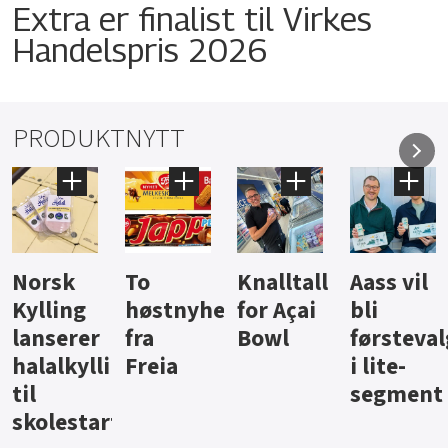
Extra er finalist til Virkes
Handelspris 2026
PRODUKTNYTT
Knalltall
Aass vil
Brus og
Hard
ter
for Açai
bli
jus fra
iste fra
Bowl
førstevalg
Berentsen
Hansa
i lite-
segment