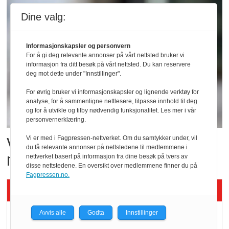
Dine valg:
Informasjonskapsler og personvern
For å gi deg relevante annonser på vårt nettsted bruker vi
informasjon fra ditt besøk på vårt nettsted. Du kan reservere
deg mot dette under "Innstillinger".
For øvrig bruker vi informasjonskapsler og lignende verktøy for
analyse, for å sammenligne nettlesere, tilpasse innhold til deg
og for å utvikle og tilby nødvendig funksjonalitet. Les mer i vår
personvernerklæring.
Vil vokse i brusmarkedet
Vi er med i Fagpressen-nettverket. Om du samtykker under, vil
du få relevante annonser på nettstedene til medlemmene i
med Dr Pepper
nettverket basert på informasjon fra dine besøk på tvers av
disse nettstedene. En oversikt over medlemmene finner du på
Fagpressen.no.
Siste artikler - KBS
Mat er viktigere enn
Avvis alle
Godta
Innstillinger