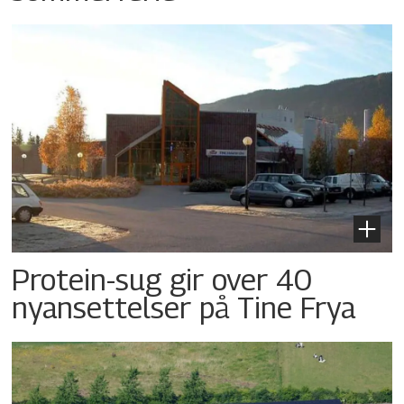
Protein-sug gir over 40
nyansettelser på Tine Frya