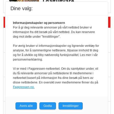
i dagligvare
Dine valg:
Siste artikler - Butikk i praksis
Informasjonskapsler og personvern
For å gi deg relevante annonser på vårt nettsted bruker vi
informasjon fra ditt besøk på vårt nettsted. Du kan reservere
Rema-flaggskip
deg mot dette under "Innstillinger".
dundrer videre
For øvrig bruker vi informasjonskapsler og lignende verktøy for
analyse, for å sammenligne nettlesere, tilpasse innhold til deg
og for å utvikle og tilby nødvendig funksjonalitet. Les mer i vår
Slik opprettholdes
personvernerklæring.
ølsalget
Vi er med i Fagpressen-nettverket. Om du samtykker under, vil
du få relevante annonser på nettstedene til medlemmene i
nettverket basert på informasjon fra dine besøk på tvers av
Færre varer, men fulle
disse nettstedene. En oversikt over medlemmene finner du på
Fagpressen.no.
hyller
Avvis alle
Godta
Innstillinger
KI lager mat i butikken