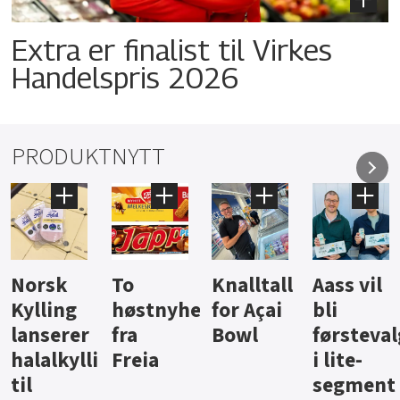
Extra er finalist til Virkes
Handelspris 2026
PRODUKTNYTT
Knalltall
Aass vil
Brus og
Hard
ter
for Açai
bli
jus fra
iste fra
Bowl
førstevalg
Berentsen
Hansa
i lite-
segment