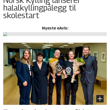
halalkylling­pålegg til
skolestart
Nyeste eAvis: