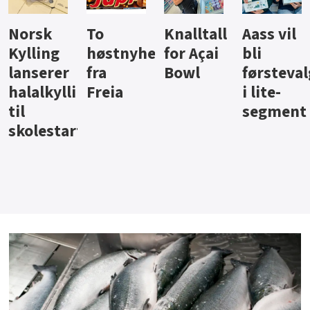
Knalltall
Aass vil
Brus og
Hard
ter
for Açai
bli
jus fra
iste fra
Bowl
førstevalg
Berentsen
Hansa
i lite-
segment