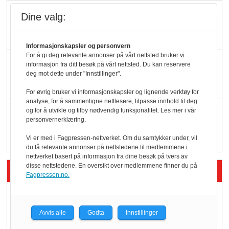
Færre varer, men fulle
Dine valg:
hyller
Informasjonskapsler og personvern
For å gi deg relevante annonser på vårt nettsted bruker vi
KI lager mat i butikken
informasjon fra ditt besøk på vårt nettsted. Du kan reservere
deg mot dette under "Innstillinger".
For øvrig bruker vi informasjonskapsler og lignende verktøy for
analyse, for å sammenligne nettlesere, tilpasse innhold til deg
Q passerte 1 milliard i
og for å utvikle og tilby nødvendig funksjonalitet. Les mer i vår
personvernerklæring.
Rema i 2025
Vi er med i Fagpressen-nettverket. Om du samtykker under, vil
du få relevante annonser på nettstedene til medlemmene i
nettverket basert på informasjon fra dine besøk på tvers av
disse nettstedene. En oversikt over medlemmene finner du på
Siste artikler - Økologisk
Fagpressen.no.
Kolonihagens norske
yoghurt: Trues av
Avvis alle
Godta
Innstillinger
melkemangel