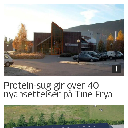
Protein-sug gir over 40
nyansettelser på Tine Frya