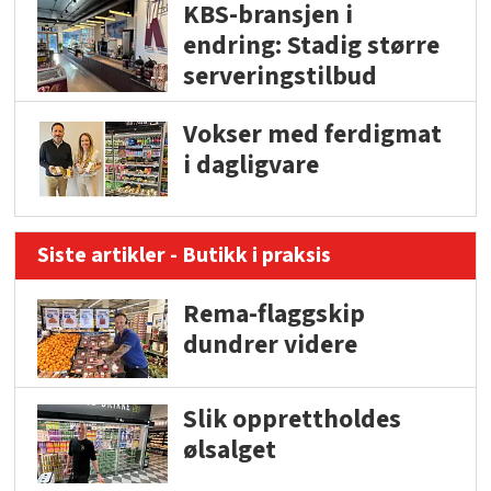
KBS-bransjen i
endring: Stadig større
serveringstilbud
Vokser med ferdigmat
i dagligvare
Siste artikler - Butikk i praksis
Rema-flaggskip
dundrer videre
Slik opprettholdes
ølsalget